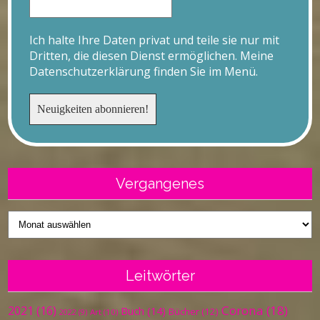
Ich halte Ihre Daten privat und teile sie nur mit
Dritten, die diesen Dienst ermöglichen. Meine
Datenschutzerklärung finden Sie im Menü.
Vergangenes
Vergangenes
Leitwörter
Corona
(18)
2021
(16)
Buch
(14)
Bücher
(12)
Art
(10)
2022
(9)