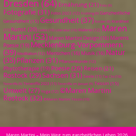
Dresden
(64)
Ernährung
(21)
Foto
(9)
Fotografie
(31)
Ganzheitliche
Fotos 2022
(12)
Frühling
(9)
Gesundheit
(37)
Gesundheit
(15)
Krankheit
Kinder
(9)
Maren
Kunst
(20)
Malerei
(12)
(11)
Liebe
(10)
Literatur
(10)
Martini
(53)
Marens
Maren Martini Design
(16)
Mecklenburg-Vorpommern
Poesie
(19)
(39)
Natur
Menschen
(16)
Musik
(16)
Meditation
(12)
(35)
Pflanzen
(31)
Pflanzenkunde
(12)
Poesie
(26)
Reisen
(21)
Phytotherapie
(19)
Sachsen
(31)
Rostock
(29)
Seele
(11)
Tai Chi
(10)
Tessin
(15)
Teneriffa 2023
(11)
Teneriffa
(9)
Teneriffa im Januar
(9)
©Maren Martini
Umwelt
(27)
Yoga
(12)
Rostock
(32)
©Maren Martini Tessin
(10)
Maren Martini – Mein Weg zum ganzheitlichen Leben 2026 .