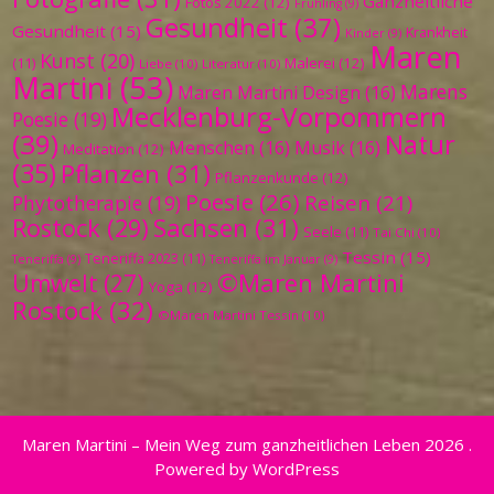
Ganzheitliche
Fotos 2022
(12)
Frühling
(9)
Gesundheit
(37)
Gesundheit
(15)
Krankheit
Kinder
(9)
Maren
Kunst
(20)
Malerei
(12)
(11)
Liebe
(10)
Literatur
(10)
Martini
(53)
Marens
Maren Martini Design
(16)
Mecklenburg-Vorpommern
Poesie
(19)
(39)
Natur
Menschen
(16)
Musik
(16)
Meditation
(12)
(35)
Pflanzen
(31)
Pflanzenkunde
(12)
Poesie
(26)
Reisen
(21)
Phytotherapie
(19)
Sachsen
(31)
Rostock
(29)
Seele
(11)
Tai Chi
(10)
Tessin
(15)
Teneriffa 2023
(11)
Teneriffa
(9)
Teneriffa im Januar
(9)
©Maren Martini
Umwelt
(27)
Yoga
(12)
Rostock
(32)
©Maren Martini Tessin
(10)
Maren Martini – Mein Weg zum ganzheitlichen Leben 2026 .
Powered by WordPress