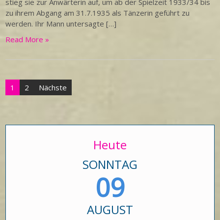
stieg sie zur Anwärterin auf, um ab der Spielzeit 1933/34 bis
zu ihrem Abgang am 31.7.1935 als Tänzerin geführt zu
werden. Ihr Mann untersagte […]
Read More »
Seitennummerierung
1
2
Nächste
der
Beiträge
Heute
SONNTAG
09
AUGUST