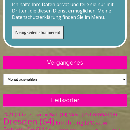
Ich halte Ihre Daten privat und teile sie nur mit
Dritten, die diesen Dienst ermöglichen. Meine
Datenschutzerklärung finden Sie im Menü.
Vergangenes
Vergangenes
Leitwörter
Corona
(18)
2021
(16)
Buch
(14)
Bücher
(12)
Art
(10)
2022
(9)
Dresden
(64)
Ernährung
(21)
Foto
(9)
Fotografie
(31)