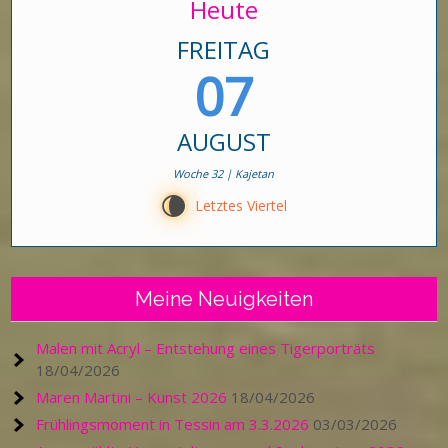
Heute
FREITAG
07
AUGUST
Woche 32 | Kajetan
V
Letztes Viertel
Meine Neuigkeiten
Malen mit Acryl – Entstehung eines Tigerporträts
18/04/2026
Maren Martini – Kunst 2026
18/04/2026
Frühlingsmoment in Tessin am 3.3.2026
03/03/2026