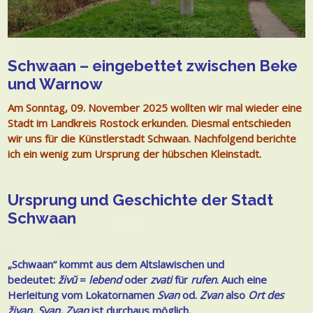
Schwaan
– eingebettet zwischen Beke
und Warnow
Am Sonntag, 09. November 2025 wollten wir mal wieder eine
Stadt im Landkreis Rostock erkunden. Diesmal entschieden
wir uns für die Künstlerstadt Schwaan. Nachfolgend berichte
ich ein wenig zum Ursprung der hübschen Kleinstadt.
Ursprung und Geschichte der Stadt
Schwaan
„Schwaan“ kommt aus dem Altslawischen und
bedeutet:
živŭ
=
lebend
oder
zvati
für
rufen
. Auch eine
Herleitung vom
Lokator
namen
Svan
od.
Zvan
also
Ort des
živan, Svan, Zvan
ist durchaus möglich.