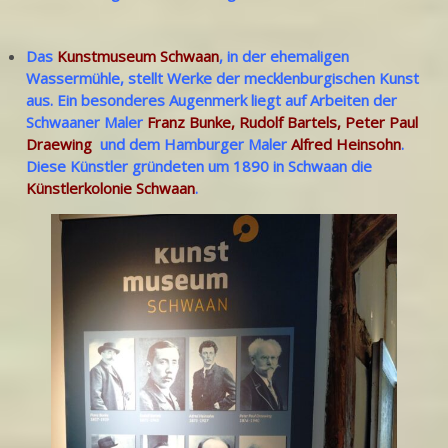
Das
Kunstmuseum Schwaan
, in der ehemaligen
Wassermühle, stellt Werke der mecklenburgischen Kunst
aus. Ein besonderes Augenmerk liegt auf Arbeiten der
Schwaaner Maler
Franz Bunke
,
Rudolf Bartels
,
Peter Paul
Draewing
und dem Hamburger Maler
Alfred Heinsohn
.
Diese Künstler gründeten um 1890 in Schwaan die
Künstlerkolonie Schwaan
.