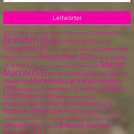
Leitwörter
Corona
(18)
2021
(16)
Buch
(14)
Bücher
(12)
Art
(10)
2022
(9)
Dresden
(64)
Ernährung
(21)
Foto
(9)
Fotografie
(31)
Ganzheitliche
Fotos 2022
(12)
Frühling
(9)
Gesundheit
(37)
Gesundheit
(15)
Krankheit
Kinder
(9)
Maren
Kunst
(20)
Malerei
(12)
(11)
Liebe
(10)
Literatur
(10)
Martini
(53)
Marens
Maren Martini Design
(16)
Mecklenburg-Vorpommern
Poesie
(19)
(39)
Natur
Menschen
(16)
Musik
(16)
Meditation
(12)
(35)
Pflanzen
(31)
Pflanzenkunde
(12)
Poesie
(26)
Reisen
(21)
Phytotherapie
(19)
Sachsen
(31)
Rostock
(29)
Seele
(11)
Tai Chi
(10)
Tessin
(15)
Teneriffa 2023
(11)
Teneriffa
(9)
Teneriffa im Januar
(9)
©Maren Martini
Umwelt
(27)
Yoga
(12)
Rostock
(32)