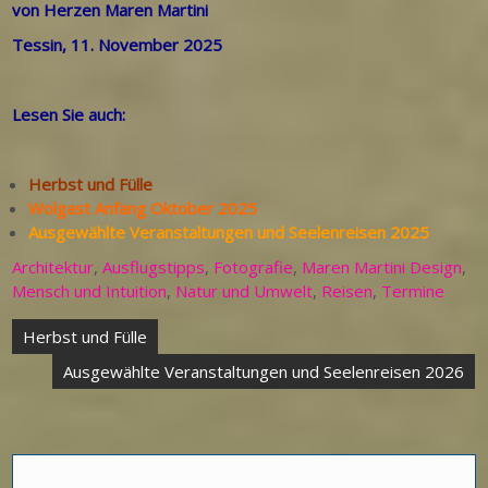
von Herzen Maren Martini
Tessin, 11. November 2025
Lesen Sie auch:
Herbst und Fülle
Wolgast Anfang Oktober 2025
Ausgewählte Veranstaltungen und Seelenreisen 2025
Architektur
,
Ausflugstipps
,
Fotografie
,
Maren Martini Design
,
Mensch und Intuition
,
Natur und Umwelt
,
Reisen
,
Termine
Beitragsnavigation
Herbst und Fülle
Ausgewählte Veranstaltungen und Seelenreisen 2026