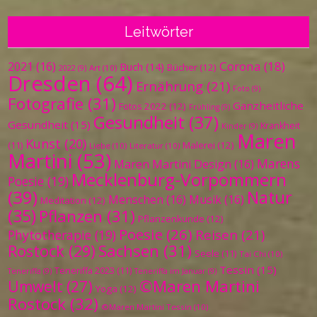
Leitwörter
Corona
(18)
2021
(16)
Buch
(14)
Bücher
(12)
Art
(10)
2022
(9)
Dresden
(64)
Ernährung
(21)
Foto
(9)
Fotografie
(31)
Ganzheitliche
Fotos 2022
(12)
Frühling
(9)
Gesundheit
(37)
Gesundheit
(15)
Krankheit
Kinder
(9)
Maren
Kunst
(20)
Malerei
(12)
(11)
Liebe
(10)
Literatur
(10)
Martini
(53)
Marens
Maren Martini Design
(16)
Mecklenburg-Vorpommern
Poesie
(19)
(39)
Natur
Menschen
(16)
Musik
(16)
Meditation
(12)
(35)
Pflanzen
(31)
Pflanzenkunde
(12)
Poesie
(26)
Reisen
(21)
Phytotherapie
(19)
Sachsen
(31)
Rostock
(29)
Seele
(11)
Tai Chi
(10)
Tessin
(15)
Teneriffa 2023
(11)
Teneriffa
(9)
Teneriffa im Januar
(9)
©Maren Martini
Umwelt
(27)
Yoga
(12)
Rostock
(32)
©Maren Martini Tessin
(10)