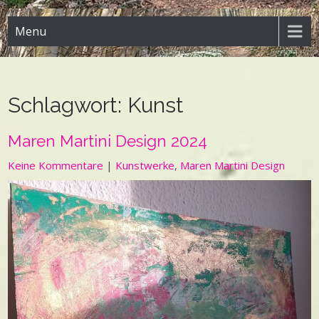
Menu
Schlagwort:
Kunst
Maren Martini Design 2024
Keine Kommentare
|
Kunstwerke
,
Maren Martini Design