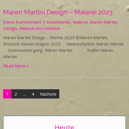
Maren Martini Design – Malerei 2023
Keine Kommentare
|
Kunstwerke
,
Malerei
,
Maren Martini
Design
,
Mensch und Intuition
Maren Martini Design – Werke 2023 ©Maren Martini,
Rostock-Reutershagen 2023 Meeresfarben Maren Martini
Sonnenuntergang Maren Martini Kolibri Maren
Martini
Read More »
Seitennummerierung
1
2
…
4
Nächste
der
Beiträge
Heute