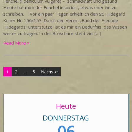
Fenchel (Foeniculum vulgare) – schmackhaft und gesund
Heute hat mich der Fenchel inspiriert, etwas über ihn zu
schreiben. Vor ein paar Tagen erhielt ich den St. Hildegard
Kurier Nr. 156/157. Da ich den Verein „Bund der Freunde
Hildegards“ unterstütze, ist es mir ein Bedürfnis, das Wissen
weiter zu tragen. In der Broschüre steht viel […]
Read More »
Seitennummerierung
1
2
…
5
Nächste
der
Beiträge
Heute
DONNERSTAG
06