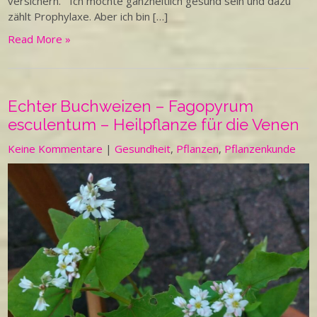
versichern. Ich möchte ganzheitlich gesund sein und dazu
zählt Prophylaxe. Aber ich bin […]
Read More »
Echter Buchweizen – Fagopyrum
esculentum – Heilpflanze für die Venen
Keine Kommentare
|
Gesundheit
,
Pflanzen
,
Pflanzenkunde