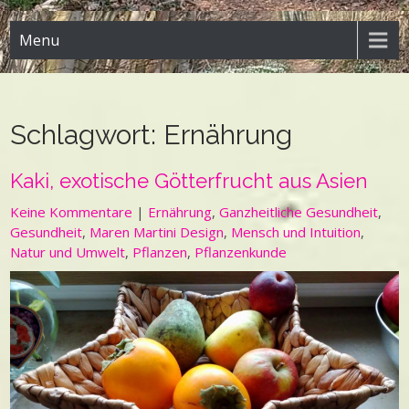
Menu
Schlagwort:
Ernährung
Kaki, exotische Götterfrucht aus Asien
Keine Kommentare
|
Ernährung
,
Ganzheitliche Gesundheit
,
Gesundheit
,
Maren Martini Design
,
Mensch und Intuition
,
Natur und Umwelt
,
Pflanzen
,
Pflanzenkunde