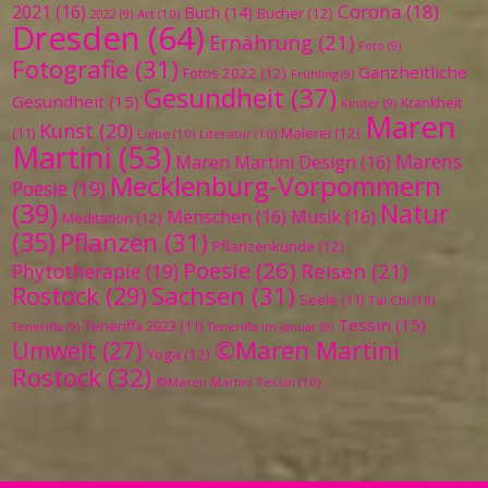
Corona
(18)
2021
(16)
Buch
(14)
Bücher
(12)
Art
(10)
2022
(9)
Dresden
(64)
Ernährung
(21)
Foto
(9)
Fotografie
(31)
Ganzheitliche
Fotos 2022
(12)
Frühling
(9)
Gesundheit
(37)
Gesundheit
(15)
Krankheit
Kinder
(9)
Maren
Kunst
(20)
Malerei
(12)
(11)
Liebe
(10)
Literatur
(10)
Martini
(53)
Marens
Maren Martini Design
(16)
Mecklenburg-Vorpommern
Poesie
(19)
(39)
Natur
Menschen
(16)
Musik
(16)
Meditation
(12)
(35)
Pflanzen
(31)
Pflanzenkunde
(12)
Poesie
(26)
Reisen
(21)
Phytotherapie
(19)
Sachsen
(31)
Rostock
(29)
Seele
(11)
Tai Chi
(10)
Tessin
(15)
Teneriffa 2023
(11)
Teneriffa
(9)
Teneriffa im Januar
(9)
©Maren Martini
Umwelt
(27)
Yoga
(12)
Rostock
(32)
©Maren Martini Tessin
(10)