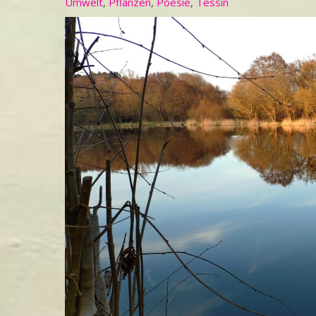
Umwelt
,
Pflanzen
,
Poesie
,
Tessin