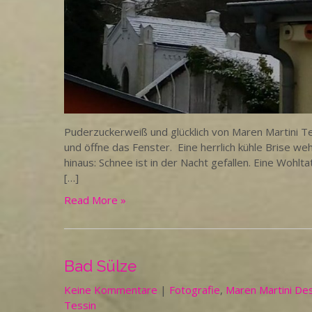
Puderzuckerweiß und glücklich von Maren Martini T
und öffne das Fenster. Eine herrlich kühle Brise we
hinaus: Schnee ist in der Nacht gefallen. Eine Wohlt
[…]
Read More »
Bad Sülze
Keine Kommentare
|
Fotografie
,
Maren Martini De
Tessin