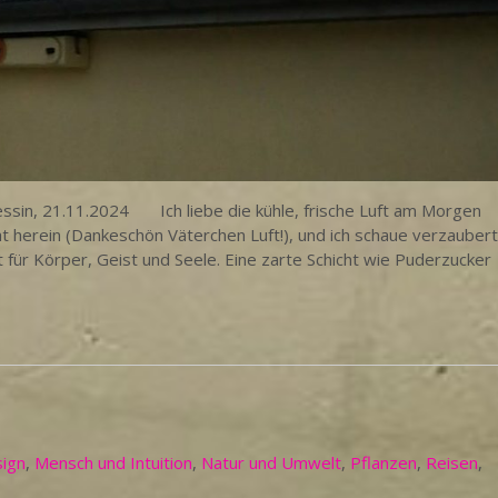
essin, 21.11.2024 Ich liebe die kühle, frische Luft am Morgen
ht herein (Dankeschön Väterchen Luft!), und ich schaue verzaubert
at für Körper, Geist und Seele. Eine zarte Schicht wie Puderzucker
sign
,
Mensch und Intuition
,
Natur und Umwelt
,
Pflanzen
,
Reisen
,