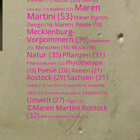
Krankheit
(11)
Liebe
(10)
Maren
Malerei
(12)
Literatur
(10)
Martini
(53)
Maren Martini
Marens Poesie
(19)
Design
(16)
Mecklenburg-
Vorpommern
(39)
Meditation
Menschen
(16)
Musik
(16)
(12)
Natur
(35)
Pflanzen
(31)
Phytotherapie
Pflanzenkunde
(12)
Poesie
(26)
Reisen
(21)
(19)
Sachsen
(31)
Rostock
(29)
Seele
(11)
Teneriffa
Tai Chi
(10)
Teneriffa
(9)
Tessin
(15)
2023
(11)
Teneriffa im Januar
(9)
Umwelt
(27)
Yoga
(12)
©Maren Martini Rostock
(32)
©Maren Martini Tessin
(10)