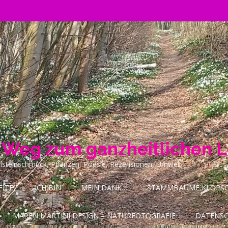
n Weg zum ganzheitlichen 
ilsteinschmuck, Pflanzen, Poesie, Rezensionen, Umwelt
ITE!
ICH BIN
MEIN DANK…
STAMMBÄUME KLOPSCH
MAREN MARTINI DESIGN – NATURFOTOGRAFIE
DATENS