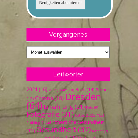
Vergangenes
Vergangenes
Leitwörter
2021
(16)
Buch
(14)
Bücher
Art
(10)
2022
(9)
Dresden
Corona
(18)
(12)
(64)
Ernährung
(21)
Foto
(9)
Fotografie
(31)
Fotos 2022
(12)
Ganzheitliche Gesundheit
Frühling
(9)
Gesundheit
(37)
(15)
Kinder
(9)
Kunst
(20)