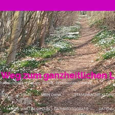
n Weg zum ganzheitlichen 
ilsteinschmuck, Pflanzen, Poesie, Rezensionen, Umwelt
ITE!
ICH BIN
MEIN DANK…
STAMMBÄUME KLOPSCH
MAREN MARTINI DESIGN – NATURFOTOGRAFIE
DATENS