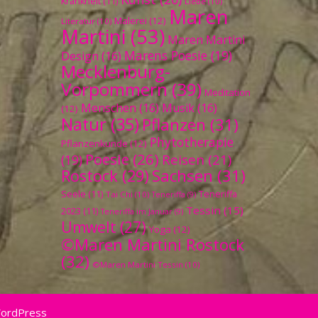
Krankheit
(11)
Liebe
(10)
Maren
Malerei
(12)
Literatur
(10)
Martini
(53)
Maren Martini
Marens Poesie
(19)
Design
(16)
Mecklenburg-
Vorpommern
(39)
Meditation
Menschen
(16)
Musik
(16)
(12)
Natur
(35)
Pflanzen
(31)
Phytotherapie
Pflanzenkunde
(12)
Poesie
(26)
Reisen
(21)
(19)
Sachsen
(31)
Rostock
(29)
Seele
(11)
Teneriffa
Tai Chi
(10)
Teneriffa
(9)
Tessin
(15)
2023
(11)
Teneriffa im Januar
(9)
Umwelt
(27)
Yoga
(12)
©Maren Martini Rostock
(32)
©Maren Martini Tessin
(10)
WordPress