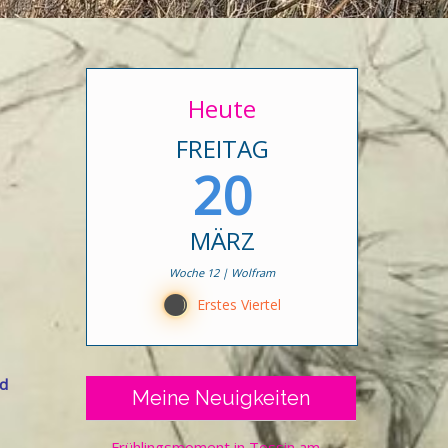
Heute
FREITAG
20
MÄRZ
Woche 12 | Wolfram
B
Erstes Viertel
nd
Meine Neuigkeiten
Frühlingsmoment in Tessin am