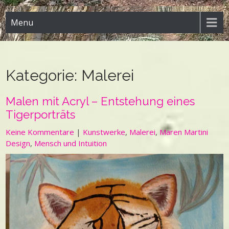
Menu
Kategorie:
Malerei
Malen mit Acryl – Entstehung eines
Tigerporträts
Keine Kommentare
|
Kunstwerke
,
Malerei
,
Maren Martini
Design
,
Mensch und Intuition