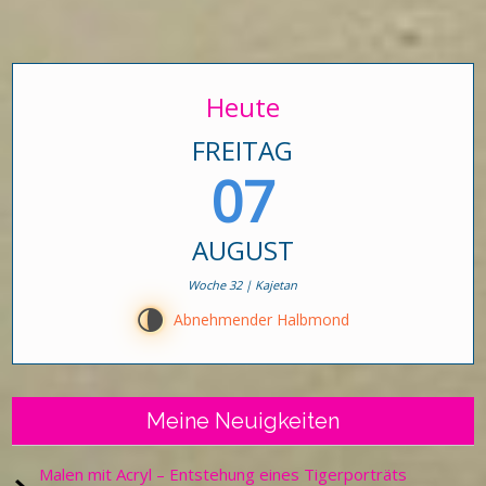
der
Beiträge
Heute
FREITAG
07
AUGUST
Woche 32 | Kajetan
U
Abnehmender Halbmond
Meine Neuigkeiten
Malen mit Acryl – Entstehung eines Tigerporträts