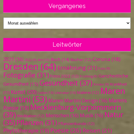
Vergangenes
Vergangenes
Leitwörter
Corona
(18)
2021
(16)
Buch
(14)
Bücher
(12)
Art
(10)
2022
(9)
Dresden
(64)
Ernährung
(21)
Foto
(9)
Fotografie
(31)
Ganzheitliche
Fotos 2022
(12)
Frühling
(9)
Gesundheit
(37)
Gesundheit
(15)
Krankheit
Kinder
(9)
Maren
Kunst
(20)
Malerei
(12)
(11)
Liebe
(10)
Literatur
(10)
Martini
(53)
Marens
Maren Martini Design
(16)
Mecklenburg-Vorpommern
Poesie
(19)
(39)
Natur
Menschen
(16)
Musik
(16)
Meditation
(12)
(35)
Pflanzen
(31)
Pflanzenkunde
(12)
Poesie
(26)
Reisen
(21)
Phytotherapie
(19)