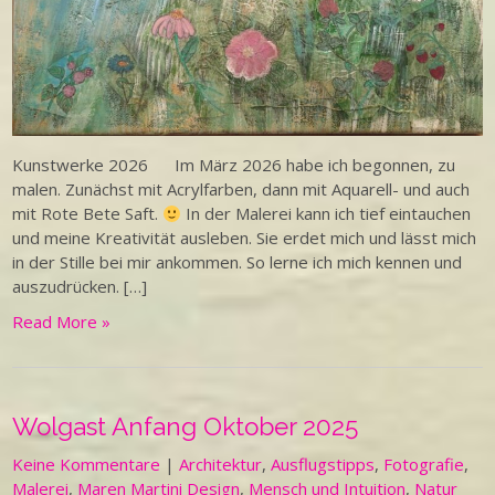
Kunstwerke 2026 Im März 2026 habe ich begonnen, zu
malen. Zunächst mit Acrylfarben, dann mit Aquarell- und auch
mit Rote Bete Saft.
In der Malerei kann ich tief eintauchen
und meine Kreativität ausleben. Sie erdet mich und lässt mich
in der Stille bei mir ankommen. So lerne ich mich kennen und
auszudrücken. […]
Read More »
Wolgast Anfang Oktober 2025
Keine Kommentare
|
Architektur
,
Ausflugstipps
,
Fotografie
,
Malerei
,
Maren Martini Design
,
Mensch und Intuition
,
Natur