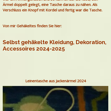
Ärmel doppelt gelegt, eine Tasche daraus zu nähen. Als
Verschluss ein Knopf mit Kordel und fertig war die Tasche.
Von mir Gehäkeltes finden Sie hier:
Selbst gehäkelte Kleidung, Dekoration,
Accessoires 2024-2025
Leinentasche aus Jackenärmel 2024