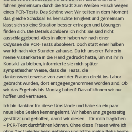
fuhren gemeinsam durch die Stadt zum Weißen Hirsch wegen
eines PCR-Tests. Das Schöne war: Wir teilten in dem Moment
das gleiche Schicksal. Es herrschte Einigkeit und gemeinsam
lässt sich so eine Situation besser ertragen und Lösungen
finden sich.
Die Details schildere ich nicht. Sie sind nicht
ausschlaggebend. Alles in allem haben wir nach einer
Odyssee die PCR-Tests absolviert. Doch statt einer halben
war ich nach vier Stunden zuhause. Da ich unserer Fahrerin
meine Visitenkarte in die Hand gedrückt hatte, um mit ihr in
Kontakt zu bleiben, informierte sie mich später
sympathischer Weise, dass d
ie Tests, die
dankenswerterweise von zwei der Frauen direkt ins Labor
gebracht wurden, dort entgegengenommen worden sind.
Ob
wir das Ergebnis bis Montag haben? Darauf können wir nur
hoffen und vertrauen.
Ich bin dankbar für diese Umstände und habe so ein paar
neue liebe Seelen kennengelernt. Wir haben uns gegenseitig
gestützt und geholfen, damit wir diesen – für mich fraglichen
– PCR-Test durchführen können. Ohne diese Frauen wäre ich
ohne Test wieder heim gefahren und hätte meine Reha heute