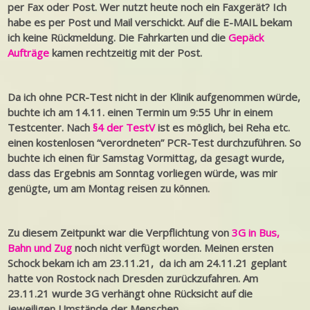
per Fax oder Post. Wer nutzt heute noch ein Faxgerät? Ich
habe es per Post und Mail verschickt. Auf die E-MAIL bekam
ich keine Rückmeldung. Die Fahrkarten und die
Gepäck
Aufträge
kamen rechtzeitig mit der Post.
Da ich ohne PCR-Test nicht in der Klinik aufgenommen würde,
buchte ich am 14.11. einen Termin um 9:55 Uhr in einem
Testcenter. Nach
§4 der TestV
ist es möglich, bei Reha etc.
einen kostenlosen “verordneten” PCR-Test durchzuführen. So
buchte ich einen für Samstag Vormittag, da gesagt wurde,
dass das Ergebnis am Sonntag vorliegen würde, was mir
genügte, um am Montag reisen zu können.
Zu diesem Zeitpunkt war die Verpflichtung von
3G in Bus,
Bahn und Zug
noch nicht verfügt worden.
Meinen ersten
Schock bekam ich am 23.11.21, da ich am 24.11.21 geplant
hatte von Rostock nach Dresden zurückzufahren. Am
23.11.21 wurde 3G verhängt ohne Rücksicht auf die
jeweiligen Umstände der Menschen.