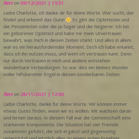
Reni
on
09/12/2021 | 15:51
Liebe Charlotte, ich danke dir für deine Worte. Wer sucht, der
findet und erkennt das Gute!
Es gibt die Optimisten und
die Pessimisten oder die Ja-Sager und die Negierer. Ich bin
ein geborener Optimist und habe mir mein Urvertrauen
bewahrt, was mich in diesen Zeiten stärkt. Und alles in allem
war es ein herausfordernder Moment. Doch ich habe erkannt,
dass ich ihn nutzen muss, und wem ich vertrauen kann. Denn
nur durch Vertrauen in mich und andere entstehen
wunderbare Verbindungen. So war dies ein kleines Wunder
voller hilfsbereiter Engel in diesen sonderbaren Zeiten.
Reni
on
28/11/2021 | 12:00
Liebe Charlotte, danke für deine Worte. Wir können immer
etwas Gutes finden, wenn wir es wollen. Wir wachsen daran
und lernen daraus. In diesem Fall war die Gemeinschaft eine
stärkende Komponente. Die Situation hat vier Fremde
zusammen geführt, die sich ergänzt und gegenseitig
unterstützt und letztlich alles zu einem guten Ergebnis