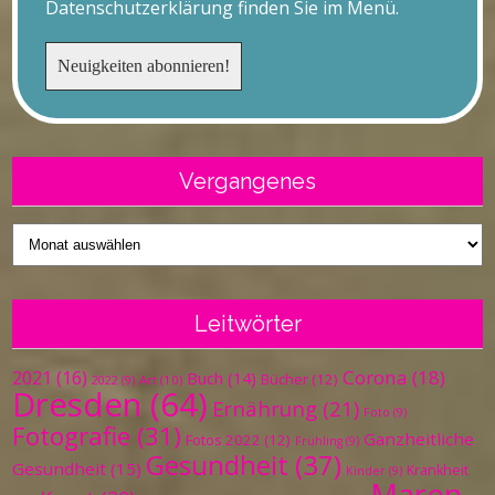
Datenschutzerklärung finden Sie im Menü.
Vergangenes
Vergangenes
Leitwörter
Corona
(18)
2021
(16)
Buch
(14)
Bücher
(12)
Art
(10)
2022
(9)
Dresden
(64)
Ernährung
(21)
Foto
(9)
Fotografie
(31)
Ganzheitliche
Fotos 2022
(12)
Frühling
(9)
Gesundheit
(37)
Gesundheit
(15)
Krankheit
Kinder
(9)
Maren