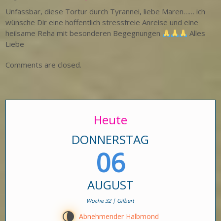
Unfassbar, diese Tortur durch Tyrannei, liebe Maren…… ich
wünsche Dir eine hoffentlich stressfreie Anreise und eine
heilsame Reha mit besonderen Begegnungen
Alles
Liebe
Comments are closed.
Heute
DONNERSTAG
06
AUGUST
Woche 32 | Gilbert
U
Abnehmender Halbmond