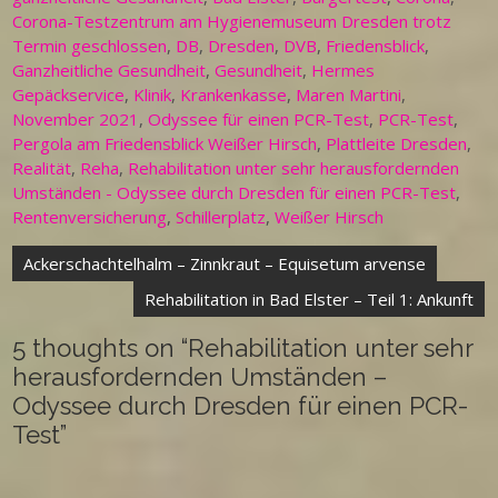
Corona-Testzentrum am Hygienemuseum Dresden trotz
Termin geschlossen
,
DB
,
Dresden
,
DVB
,
Friedensblick
,
Ganzheitliche Gesundheit
,
Gesundheit
,
Hermes
Gepäckservice
,
Klinik
,
Krankenkasse
,
Maren Martini
,
November 2021
,
Odyssee für einen PCR-Test
,
PCR-Test
,
Pergola am Friedensblick Weißer Hirsch
,
Plattleite Dresden
,
Realität
,
Reha
,
Rehabilitation unter sehr herausfordernden
Umständen - Odyssee durch Dresden für einen PCR-Test
,
Rentenversicherung
,
Schillerplatz
,
Weißer Hirsch
Beitragsnavigation
Ackerschachtelhalm – Zinnkraut – Equisetum arvense
Rehabilitation in Bad Elster – Teil 1: Ankunft
5 thoughts on “
Rehabilitation unter sehr
herausfordernden Umständen –
Odyssee durch Dresden für einen PCR-
Test
”