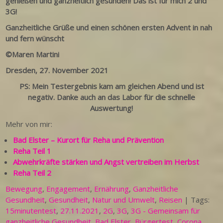
genießen und ganzheitlich gesunden! Das ist für mich 2 und
3G!
Ganzheitliche Grüße und einen schönen ersten Advent in nah
und fern
wünscht
©Maren Martini
Dresden, 27. November 2021
PS: Mein Testergebnis kam am gleichen Abend und ist
negativ. Danke auch an das Labor für die schnelle
Auswertung!
Mehr von mir:
Bad Elster – Kurort für Reha und Prävention
Reha Teil 1
Abwehrkräfte stärken und Angst vertreiben im Herbst
Reha Teil 2
Bewegung
,
Engagement
,
Ernährung
,
Ganzheitliche
Gesundheit
,
Gesundheit
,
Natur und Umwelt
,
Reisen
| Tags:
15minutentest
,
27.11.2021
,
2G
,
3G
,
3G - Gemeinsam für
ganzheitliche Gesundheit
,
Bad Elster
,
Bürgertest
,
Corona
,