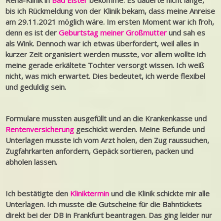
Reha-Klinik in
Bad Elster
bekomme. Es dauerte nicht lange,
bis ich Rückmeldung von der Klinik bekam, dass meine Anreise
am 29.11.2021 möglich wäre. Im ersten Moment war ich froh,
denn es ist der
Geburtstag meiner Großmutter
und sah es
als Wink. Dennoch war ich etwas überfordert, weil alles in
kurzer Zeit organisiert werden musste, vor allem wollte ich
meine gerade erkältete Tochter versorgt wissen. Ich weiß
nicht, was mich erwartet. Dies bedeutet, ich werde flexibel
und geduldig sein.
Formulare mussten ausgefüllt und an die Krankenkasse und
Rentenversicherung
geschickt werden. Meine Befunde und
Unterlagen musste ich vom Arzt holen, den Zug raussuchen,
Zugfahrkarten anfordern, Gepäck sortieren, packen und
abholen lassen.
Ich bestätigte den
Kliniktermin
und die Klinik schickte mir alle
Unterlagen. Ich musste die Gutscheine für die Bahntickets
direkt bei der DB in Frankfurt beantragen. Das ging leider nur