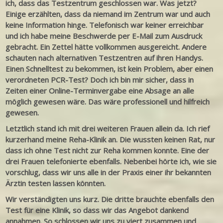
ich, dass das Testzentrum geschlossen war. Was jetzt?
Einige erzählten, dass da niemand im Zentrum war und auch
keine Information hinge. Telefonisch war keiner erreichbar
und ich habe meine Beschwerde per E-Mail zum Ausdruck
gebracht. Ein Zettel hätte vollkommen ausgereicht.
Andere
schauten nach alternativen Testzentren auf ihren Handys.
Einen Schnelltest zu bekommen, ist kein Problem, aber einen
verordneten PCR-Test? Doch ich bin mir sicher, dass in
Zeiten einer Online-Terminvergabe eine Absage an alle
möglich gewesen wäre. Das wäre professionell und hilfreich
gewesen.
Letztlich stand ich mit drei weiteren Frauen allein da. Ich rief
kurzerhand meine Reha-Klinik an. Die wussten keinen Rat, nur
dass ich ohne Test nicht zur Reha kommen konnte.
Eine der
drei Frauen telefonierte ebenfalls. Nebenbei hörte ich, wie sie
vorschlug, dass wir uns alle in der Praxis einer ihr bekannten
Ärztin testen lassen könnten.
Wir verständigten uns kurz. Die dritte brauchte ebenfalls den
Test für eine Klinik, so dass wir das Angebot dankend
annahmen. So schlossen wir uns zu viert zusammen und