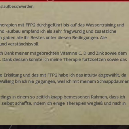
reislaufbeschwerden
Therapien mit FFP2 durchgeführt bis auf das Wassertraining und
 -aufbau empfand ich als sehr fragwürdig und zusätzliche
n gaben alle ihr Bestes unter diesen Bedingungen. Alle
und verständnisvoll.
ich Dank meiner mitgebrachten Vitamine C, D und Zink sowie dem
e. Dank dessen konnte ich meine Therapie fortzsetzen sowie das
e Erkältung und das mit FFP2 habe ich das intuitiv abgewählt, da
 Walking bin ich nie gegangen, weil ich mit meinem Schnappdaume
lerdings in einem so zeitlich knapp bemessenen Rahmen, dass ich
selbst schaffte, indem ich einige Therapien wegließ und mich in