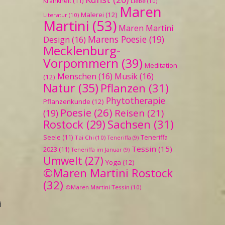
Krankheit
(11)
Liebe
(10)
Maren
Malerei
(12)
Literatur
(10)
Martini
(53)
Maren Martini
Marens Poesie
(19)
Design
(16)
Mecklenburg-
Vorpommern
(39)
Meditation
Menschen
(16)
Musik
(16)
(12)
Natur
(35)
Pflanzen
(31)
Phytotherapie
Pflanzenkunde
(12)
Poesie
(26)
Reisen
(21)
(19)
Sachsen
(31)
Rostock
(29)
Seele
(11)
Teneriffa
Tai Chi
(10)
Teneriffa
(9)
Tessin
(15)
2023
(11)
Teneriffa im Januar
(9)
Umwelt
(27)
Yoga
(12)
©Maren Martini Rostock
(32)
©Maren Martini Tessin
(10)
i