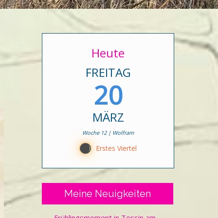
Heute
FREITAG
20
MÄRZ
Woche 12 | Wolfram
B
Erstes Viertel
Meine Neuigkeiten
Frühlingsmoment in Tessin am