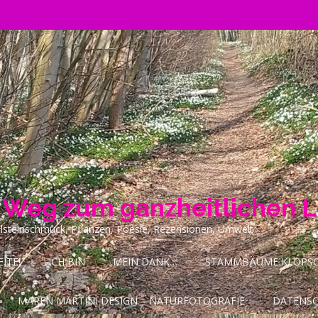
n Weg zum ganzheitlichen 
ilsteinschmuck, Pflanzen, Poesie, Rezensionen, Umwelt
ITE!
ICH BIN
MEIN DANK…
STAMMBÄUME KLOPSCH
MAREN MARTINI DESIGN – NATURFOTOGRAFIE
DATENS