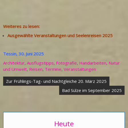
Weiteres zu lesen:
Ausgewählte Veranstaltungen und Seelenreisen 2025
Tessin, 30. Juni 2025
Architektur
,
Ausflugstipps
,
Fotografie
,
Handarbeiten
,
Natur
und Umwelt
,
Reisen
,
Termine
,
Veranstaltungen
Beitragsnavigation
Zur Frühlings-Tag- und Nachtgleiche 20. März 2025
Bad Sülze im September 2025
Heute