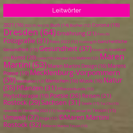
Leitwörter
Corona
(18)
2021
(16)
Buch
(14)
Bücher
(12)
Art
(10)
2022
(9)
Dresden
(64)
Ernährung
(21)
Foto
(9)
Fotografie
(31)
Ganzheitliche
Fotos 2022
(12)
Frühling
(9)
Gesundheit
(37)
Gesundheit
(15)
Krankheit
Kinder
(9)
Maren
Kunst
(20)
Malerei
(12)
(11)
Liebe
(10)
Literatur
(10)
Martini
(53)
Marens
Maren Martini Design
(16)
Mecklenburg-Vorpommern
Poesie
(19)
(39)
Natur
Menschen
(16)
Musik
(16)
Meditation
(12)
(35)
Pflanzen
(31)
Pflanzenkunde
(12)
Poesie
(26)
Reisen
(21)
Phytotherapie
(19)
Sachsen
(31)
Rostock
(29)
Seele
(11)
Tai Chi
(10)
Tessin
(15)
Teneriffa 2023
(11)
Teneriffa
(9)
Teneriffa im Januar
(9)
©Maren Martini
Umwelt
(27)
Yoga
(12)
Rostock
(32)
©Maren Martini Tessin
(10)