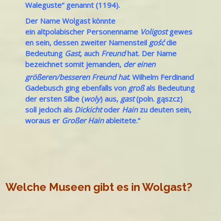
Waleguste“ genannt (1194).
Der Name Wolgast könnte
ein
altpolabischer
Personenname
Voligost
gewes
en sein, dessen zweiter Namensteil
gość
die
Bedeutung
Gast
, auch
Freund
hat. Der Name
bezeichnet somit jemanden,
der einen
größeren/besseren Freund hat
.
Wilhelm Ferdinand
Gadebusch ging ebenfalls von
groß
als Bedeutung
der ersten Silbe (
woly
) aus,
gast
(poln. gąszcz)
soll jedoch als
Dickicht
oder
Hain
zu deuten sein,
woraus er
Großer Hain
ableitete.“
Welche Museen gibt es in Wolgast?