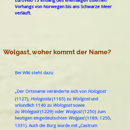
EuroVelo 13 entlang des ehemaligen
Eisernen
Vorhangs
von Norwegen bis ans Schwarze Meer
verläuft.
Wolgast, woher kommt der Name?
Bei Wiki steht dazu:
„Der Ortsname veränderte sich von
Hologost
(1127),
Hologosta
(1165) zu
Woligost
und
urkundlich 1140 zu
Wologost
sowie
zu
Wolegast
(1229) oder
Wolgust
(1250) zum
heutigen eingedeutschten
Wolgast
(1189, 1250,
1331).
Auch die Burg wurde mit „Castrum