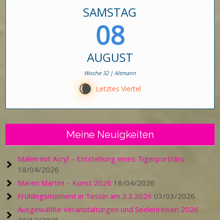
SAMSTAG
08
AUGUST
Woche 32 | Altmann
W
Letztes Viertel
Meine Neuigkeiten
Malen mit Acryl – Entstehung eines Tigerporträts
18/04/2026
Maren Martini – Kunst 2026
18/04/2026
Frühlingsmoment in Tessin am 3.3.2026
03/03/2026
Ausgewählte Veranstaltungen und Seelenreisen 2026