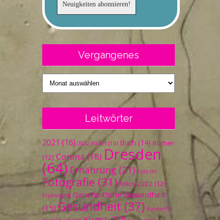
Vergangenes
Vergangenes
Leitwörter
2021
(16)
Buch
(14)
Bücher
Art
(10)
2022
(9)
Dresden
Corona
(18)
(12)
(64)
Ernährung
(21)
Foto
(9)
Fotografie
(31)
Fotos 2022
(12)
Ganzheitliche Gesundheit
Frühling
(9)
Gesundheit
(37)
(15)
Kinder
(9)
Kunst
(20)