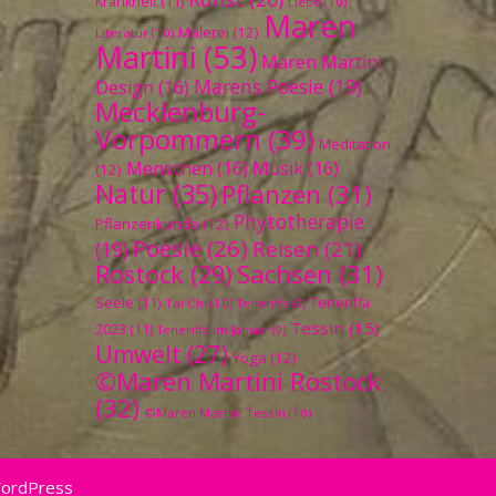
Krankheit
(11)
Liebe
(10)
Maren
Malerei
(12)
Literatur
(10)
Martini
(53)
Maren Martini
Marens Poesie
(19)
Design
(16)
Mecklenburg-
Vorpommern
(39)
Meditation
Menschen
(16)
Musik
(16)
(12)
Natur
(35)
Pflanzen
(31)
Phytotherapie
Pflanzenkunde
(12)
Poesie
(26)
Reisen
(21)
(19)
Sachsen
(31)
Rostock
(29)
Seele
(11)
Teneriffa
Tai Chi
(10)
Teneriffa
(9)
Tessin
(15)
2023
(11)
Teneriffa im Januar
(9)
Umwelt
(27)
Yoga
(12)
©Maren Martini Rostock
(32)
©Maren Martini Tessin
(10)
WordPress