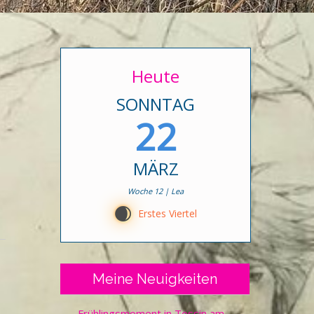
Heute
SONNTAG
22
MÄRZ
Woche 12 | Lea
D
Erstes Viertel
Meine Neuigkeiten
Frühlingsmoment in Tessin am