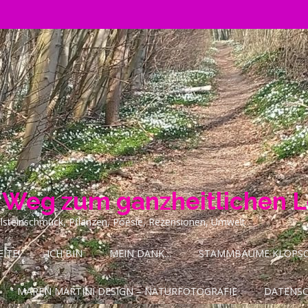
n Weg zum ganzheitlichen 
ilsteinschmuck, Pflanzen, Poesie, Rezensionen, Umwelt
ITE!
ICH BIN
MEIN DANK…
STAMMBÄUME KLOPSCH
MAREN MARTINI DESIGN – NATURFOTOGRAFIE
DATENS