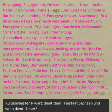
Bewegung
,
Engagement
,
Gesundheit
,
Mensch und Intuition
,
Natur und Umwelt
,
Prana
| Tags:
„Die Kunst des Schöpfers
durch den wissenden
,
26 Energieschlösser
,
Anwendung
,
Bist
du schon im Fluss oder noch verspannt und blockiert?
,
Chi
,
Energieschlösser
,
Fingerauflegen
,
Ganzheitliche Gesundheit
,
Ganzheitliche Heilung
,
Gesunderhaltung
,
Gesundheitsprophylaxe
,
Händeauflegen
,
https://www.jinshinjyutsu.de/de/jin-shin-jyutsu/das-
energiesystem/
,
https://www.jinshinjyutsu.de/de/jin-shin-
jyutsu/praktische-anwendungen/
,
Japan
,
JIN SHIN JYUTSU -
Selbsthilfe durch Strömen
,
Jin Shin Jyutsu Physio-Philosophie
,
Jiro Murai
,
Mary Burmeister
,
mitfühlenden Menschen“
,
Podiom Festival
,
Praktiker
,
Prana
,
Qi
,
Selbsthilfe
,
Starthilfe für
den Energiefluss
,
Strömerin
,
Strömst du (schon) oder nicht
mehr?
,
Strömst du (schon) oder nicht? Bist du im Fluss oder
verspannt und blockiert?
,
Strömst du schon oder noch nicht?
,
Strömtipps
,
Tina Stümpfig
,
Umärmelung
,
Yin Shin Jyutsu
Beitragsnavigation
Kultusminister Piwarz dient dem Freistaat Sachsen und
wem dient dieser?