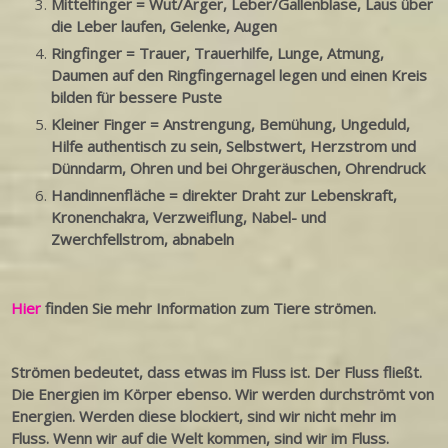
Mittelfinger = Wut/Ärger, Leber/Gallenblase, Laus über
die Leber laufen, Gelenke, Augen
Ringfinger = Trauer, Trauerhilfe, Lunge, Atmung,
Daumen auf den Ringfingernagel legen und einen Kreis
bilden für bessere Puste
Kleiner Finger = Anstrengung, Bemühung, Ungeduld,
Hilfe authentisch zu sein, Selbstwert, Herzstrom und
Dünndarm, Ohren und bei Ohrgeräuschen, Ohrendruck
Handinnenfläche = direkter Draht zur Lebenskraft,
Kronenchakra, Verzweiflung, Nabel- und
Zwerchfellstrom, abnabeln
Hier
finden Sie mehr Information zum Tiere strömen.
Strömen bedeutet, dass etwas im Fluss ist. Der Fluss fließt.
Die Energien im Körper ebenso. Wir werden durchströmt von
Energien. Werden diese blockiert, sind wir nicht mehr im
Fluss. Wenn wir auf die Welt kommen, sind wir im Fluss.