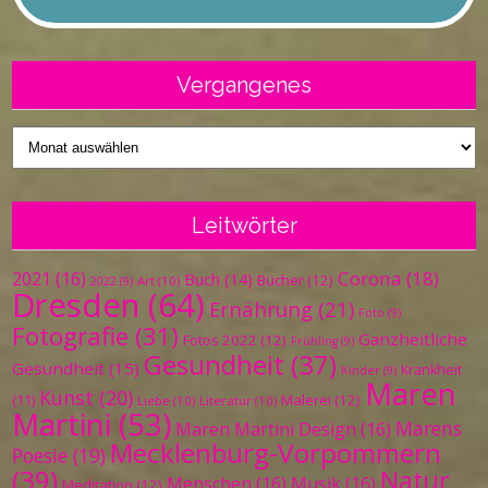
Vergangenes
Vergangenes
Leitwörter
Corona
(18)
2021
(16)
Buch
(14)
Bücher
(12)
Art
(10)
2022
(9)
Dresden
(64)
Ernährung
(21)
Foto
(9)
Fotografie
(31)
Ganzheitliche
Fotos 2022
(12)
Frühling
(9)
Gesundheit
(37)
Gesundheit
(15)
Krankheit
Kinder
(9)
Maren
Kunst
(20)
Malerei
(12)
(11)
Liebe
(10)
Literatur
(10)
Martini
(53)
Marens
Maren Martini Design
(16)
Mecklenburg-Vorpommern
Poesie
(19)
(39)
Natur
Menschen
(16)
Musik
(16)
Meditation
(12)