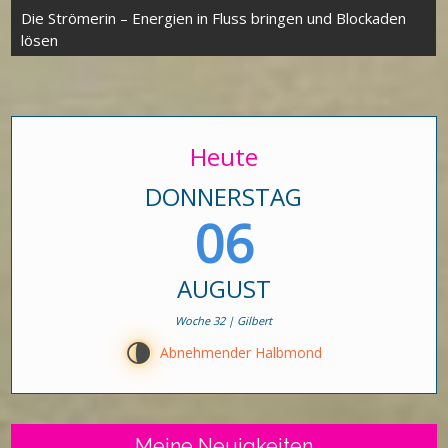
Die Strömerin – Energien in Fluss bringen und Blockaden
lösen
Heute
DONNERSTAG
06
AUGUST
Woche 32 | Gilbert
U
Abnehmender Halbmond
Meine Neuigkeiten