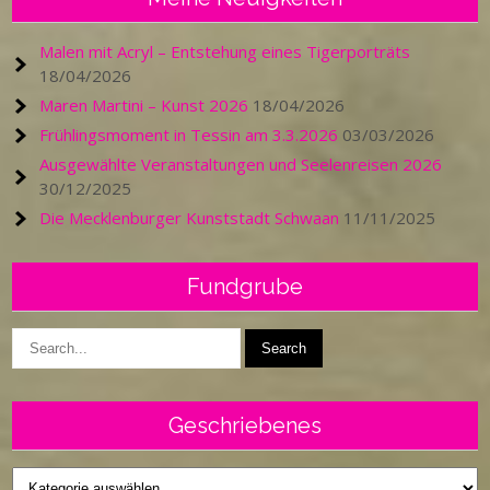
Malen mit Acryl – Entstehung eines Tigerporträts
18/04/2026
Maren Martini – Kunst 2026
18/04/2026
Frühlingsmoment in Tessin am 3.3.2026
03/03/2026
Ausgewählte Veranstaltungen und Seelenreisen 2026
30/12/2025
Die Mecklenburger Kunststadt Schwaan
11/11/2025
Fundgrube
Geschriebenes
Geschriebenes