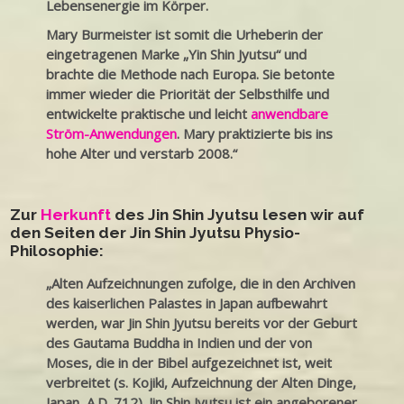
Lebensenergie im Körper.
Mary Burmeister ist somit die Urheberin der
eingetragenen Marke „Yin Shin Jyutsu“ und
brachte die Methode nach Europa. Sie betonte
immer wieder die Priorität der Selbsthilfe und
entwickelte praktische und leicht
anwendbare
Ström-Anwendungen
. Mary praktizierte bis ins
hohe Alter und verstarb 2008.“
Zur
Herkunft
des Jin Shin Jyutsu lesen wir auf
den Seiten der Jin Shin Jyutsu Physio-
Philosophie:
„Alten Aufzeichnungen zufolge, die in den Archiven
des kaiserlichen Palastes in Japan aufbewahrt
werden, war Jin Shin Jyutsu bereits vor der Geburt
des Gautama Buddha in Indien und der von
Moses, die in der Bibel aufgezeichnet ist, weit
verbreitet (s. Kojiki, Aufzeichnung der Alten Dinge,
Japan, A.D. 712). Jin Shin Jyutsu ist ein angeborener