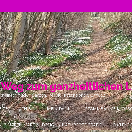
n Weg zum ganzheitlichen 
ilsteinschmuck, Pflanzen, Poesie, Rezensionen, Umwelt
ITE!
ICH BIN
MEIN DANK…
STAMMBÄUME KLOPSCH
MAREN MARTINI DESIGN – NATURFOTOGRAFIE
DATENS