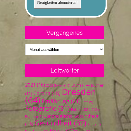
Vergangenes
Vergangenes
Leitwörter
2021
(16)
Buch
(14)
Bücher
Art
(10)
2022
(9)
Dresden
Corona
(18)
(12)
(64)
Ernährung
(21)
Foto
(9)
Fotografie
(31)
Fotos 2022
(12)
Ganzheitliche Gesundheit
Frühling
(9)
Gesundheit
(37)
(15)
Kinder
(9)
Kunst
(20)