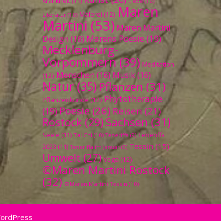
Krankheit
(11)
Liebe
(10)
Maren
Malerei
(12)
Literatur
(10)
Martini
(53)
Maren Martini
Marens Poesie
(19)
Design
(16)
Mecklenburg-
Vorpommern
(39)
Meditation
Menschen
(16)
Musik
(16)
(12)
Natur
(35)
Pflanzen
(31)
Phytotherapie
Pflanzenkunde
(12)
Poesie
(26)
Reisen
(21)
(19)
Sachsen
(31)
Rostock
(29)
Seele
(11)
Teneriffa
Tai Chi
(10)
Teneriffa
(9)
Tessin
(15)
2023
(11)
Teneriffa im Januar
(9)
Umwelt
(27)
Yoga
(12)
©Maren Martini Rostock
(32)
©Maren Martini Tessin
(10)
WordPress