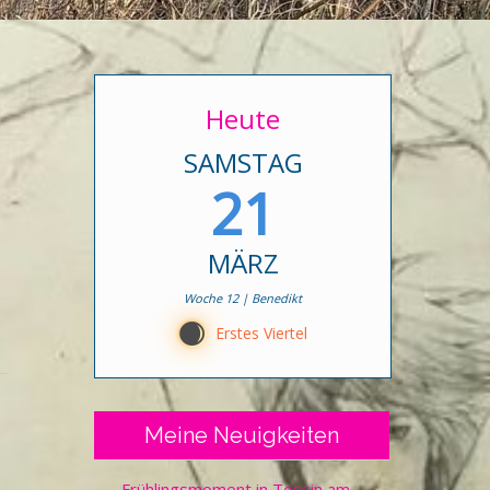
Heute
SAMSTAG
21
MÄRZ
e
Woche 12 | Benedikt
C
Erstes Viertel
Meine Neuigkeiten
Frühlingsmoment in Tessin am