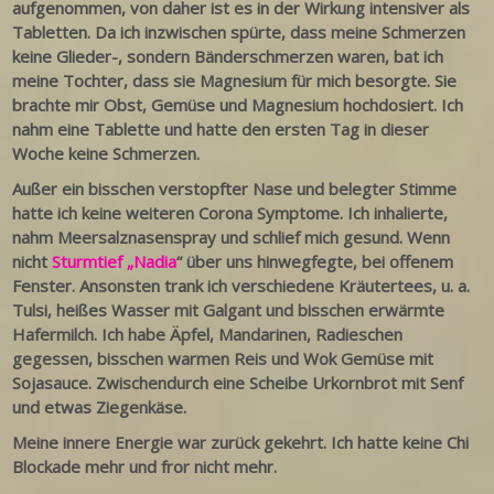
aufgenommen, von daher ist es in der Wirkung intensiver als
Tabletten. Da ich inzwischen spürte, dass meine Schmerzen
keine Glieder-, sondern Bänderschmerzen waren, bat ich
meine Tochter, dass sie Magnesium für mich besorgte. Sie
brachte mir Obst, Gemüse und Magnesium hochdosiert. Ich
nahm eine Tablette und hatte den ersten Tag in dieser
Woche keine Schmerzen.
Außer ein bisschen verstopfter Nase und belegter Stimme
hatte ich keine weiteren Corona Symptome. Ich inhalierte,
nahm Meersalznasenspray und schlief mich gesund. Wenn
nicht
Sturmtief „Nadia
“ über uns hinwegfegte, bei offenem
Fenster. Ansonsten trank ich verschiedene Kräutertees, u. a.
Tulsi, heißes Wasser mit Galgant und bisschen erwärmte
Hafermilch. Ich habe Äpfel, Mandarinen, Radieschen
gegessen, bisschen warmen Reis und Wok Gemüse mit
Sojasauce. Zwischendurch eine Scheibe Urkornbrot mit Senf
und etwas Ziegenkäse.
Meine innere Energie war zurück gekehrt. Ich hatte keine Chi
Blockade mehr und fror nicht mehr.