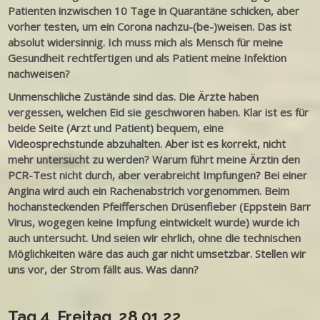
Patienten inzwischen 10 Tage in Quarantäne schicken, aber
vorher testen, um ein Corona nachzu-(be-)weisen. Das ist
absolut widersinnig. Ich muss mich als Mensch für meine
Gesundheit rechtfertigen und als Patient meine Infektion
nachweisen?
Unmenschliche Zustände sind das. Die Ärzte haben
vergessen, welchen Eid sie geschworen haben. Klar ist es für
beide Seite (Arzt und Patient) bequem, eine
Videosprechstunde abzuhalten. Aber ist es korrekt, nicht
mehr untersucht zu werden? Warum führt meine Ärztin den
PCR-Test nicht durch, aber verabreicht Impfungen? Bei einer
Angina wird auch ein Rachenabstrich vorgenommen. Beim
hochansteckenden Pfeifferschen Drüsenfieber (Eppstein Barr
Virus, wogegen keine Impfung eintwickelt wurde) wurde ich
auch untersucht. Und seien wir ehrlich, ohne die technischen
Möglichkeiten wäre das auch gar nicht umsetzbar. Stellen wir
uns vor, der Strom fällt aus. Was dann?
Tag 4, Freitag, 28.01.22