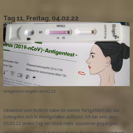
Tag 11, Freitag, 04.02.22
Antigentest negativ am 4.2.22
Inhalation und Rotlicht habe ich weiter fortgeführt bis der
Schnupfen sich in Wohlgefallen auflöste. Ich bin seit dem
05.02.22 jeden Tag ein Stück mehr spazieren gegangen.
Am Montag, 07.02.22 bekam ich eine Bindehautentzündung