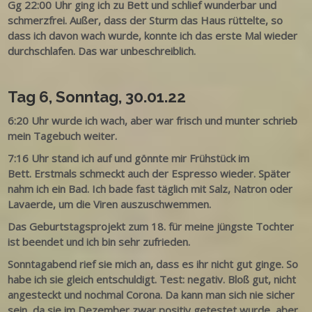
Gg 22:00 Uhr ging ich zu Bett und schlief wunderbar und
schmerzfrei. Außer, dass der Sturm das Haus rüttelte, so
dass ich davon wach wurde, konnte ich das erste Mal wieder
durchschlafen. Das war unbeschreiblich.
Tag 6, Sonntag, 30.01.22
6:20 Uhr wurde ich wach, aber war frisch und munter schrieb
mein Tagebuch weiter.
7:16 Uhr stand ich auf und gönnte mir Frühstück im
Bett. Erstmals schmeckt auch der Espresso wieder. Später
nahm ich ein Bad. Ich bade fast täglich mit Salz, Natron oder
Lavaerde, um die Viren auszuschwemmen.
Das Geburtstagsprojekt zum 18. für meine jüngste Tochter
ist beendet und ich bin sehr zufrieden.
Sonntagabend rief sie mich an, dass es ihr nicht gut ginge. So
habe ich sie gleich entschuldigt. Test: negativ. Bloß gut, nicht
angesteckt und nochmal Corona. Da kann man sich nie sicher
sein, da sie im Dezember zwar positiv getestet wurde, aber