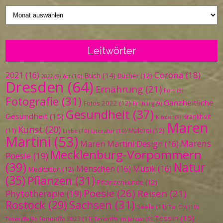
Vergangenes
Leitwörter
Corona
(18)
2021
(16)
Buch
(14)
Bücher
(12)
Art
(10)
2022
(9)
Dresden
(64)
Ernährung
(21)
Foto
(9)
Fotografie
(31)
Ganzheitliche
Fotos 2022
(12)
Frühling
(9)
Gesundheit
(37)
Gesundheit
(15)
Krankheit
Kinder
(9)
Maren
Kunst
(20)
Malerei
(12)
(11)
Liebe
(10)
Literatur
(10)
Martini
(53)
Marens
Maren Martini Design
(16)
Mecklenburg-Vorpommern
Poesie
(19)
(39)
Natur
Menschen
(16)
Musik
(16)
Meditation
(12)
(35)
Pflanzen
(31)
Pflanzenkunde
(12)
Poesie
(26)
Reisen
(21)
Phytotherapie
(19)
Sachsen
(31)
Rostock
(29)
Seele
(11)
Tai Chi
(10)
Tessin
(15)
Teneriffa 2023
(11)
Teneriffa
(9)
Teneriffa im Januar
(9)