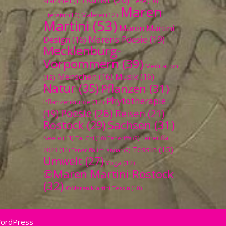
Krankheit
(11)
Liebe
(10)
Maren
Malerei
(12)
Literatur
(10)
Martini
(53)
Maren Martini
Marens Poesie
(19)
Design
(16)
Mecklenburg-
Vorpommern
(39)
Meditation
Menschen
(16)
Musik
(16)
(12)
Natur
(35)
Pflanzen
(31)
Phytotherapie
Pflanzenkunde
(12)
Poesie
(26)
Reisen
(21)
(19)
Sachsen
(31)
Rostock
(29)
Seele
(11)
Teneriffa
Tai Chi
(10)
Teneriffa
(9)
Tessin
(15)
2023
(11)
Teneriffa im Januar
(9)
Umwelt
(27)
Yoga
(12)
©Maren Martini Rostock
(32)
©Maren Martini Tessin
(10)
WordPress