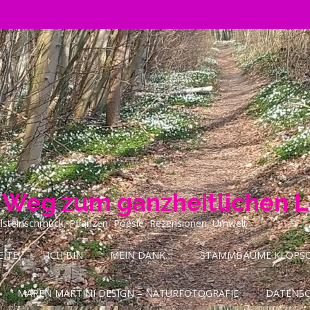
n Weg zum ganzheitlichen 
ilsteinschmuck, Pflanzen, Poesie, Rezensionen, Umwelt
ITE!
ICH BIN
MEIN DANK…
STAMMBÄUME KLOPSCH
MAREN MARTINI DESIGN – NATURFOTOGRAFIE
DATENS