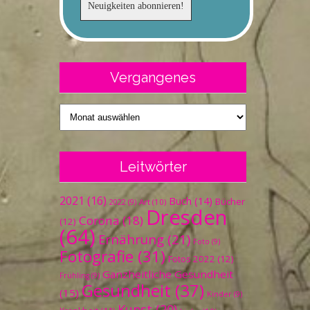
Vergangenes
Vergangenes
Leitwörter
2021
(16)
Buch
(14)
Bücher
Art
(10)
2022
(9)
Dresden
Corona
(18)
(12)
(64)
Ernährung
(21)
Foto
(9)
Fotografie
(31)
Fotos 2022
(12)
Ganzheitliche Gesundheit
Frühling
(9)
Gesundheit
(37)
(15)
Kinder
(9)
Kunst
(20)