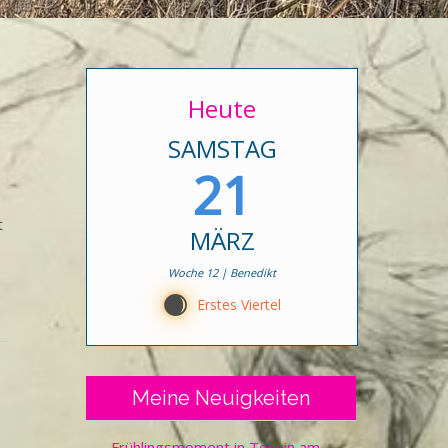
Heute
SAMSTAG
21
t
MÄRZ
Woche 12 | Benedikt
C
Erstes Viertel
Meine Neuigkeiten
Frühlingsmoment in Tessin am