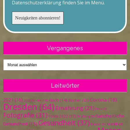
Datenschutzerklärung finden Sie im Menü.
Vergangenes
Vergangenes
Leitwörter
Corona
(18)
2021
(16)
Buch
(14)
Bücher
(12)
Art
(10)
2022
(9)
Dresden
(64)
Ernährung
(21)
Foto
(9)
Fotografie
(31)
Ganzheitliche
Fotos 2022
(12)
Frühling
(9)
Gesundheit
(37)
Gesundheit
(15)
Krankheit
Kinder
(9)