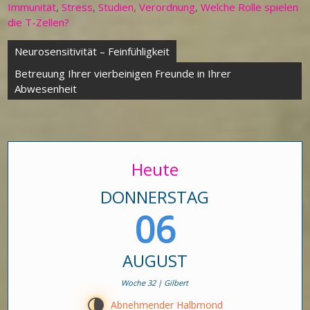
Immunität
,
Stress
,
Studien
,
Verordnung
,
Welche Rolle spielen
die T-Zellen?
Beitragsnavigation
Neurosensitivität – Feinfühligkeit
Betreuung Ihrer vierbeinigen Freunde in Ihrer
Abwesenheit
Heute
DONNERSTAG
06
AUGUST
Woche 32 | Gilbert
U
Abnehmender Halbmond