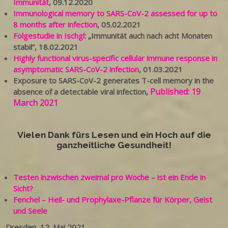
Immunität
, 09.12.2020
Immunological memory to SARS-CoV-2 assessed for up to
8 months after infection
, 05.02.2021
Folgestudie in Ischgl
: „Immunität auch nach acht Monaten
stabil“, 18.02.2021
Highly functional virus-specific cellular immune response in
asymptomatic SARS-CoV-2 infection
, 01.03.2021
Exposure to SARS-CoV-2 generates T-cell memory in the
Published:
19
absence of a detectable viral infection,
March 2021
Vielen Dank fürs Lesen und ein Hoch auf die
ganzheitliche Gesundheit!
Testen inzwischen zweimal pro Woche – ist ein Ende in
Sicht?
Fenchel – Heil- und Prophylaxe-Pflanze für Körper, Geist
und Seele
Dresden, 12. Mai 2021