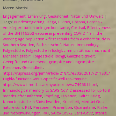
Maren Martini
Engagement
,
Ernährung
,
Gesundheit
,
Natur und Umwelt
|
Tags:
Bundesregierung
,
BZgA
,
C.Virus
,
Corona
,
Corona -
Antikörperstudien belegen konstante
,
Cortisol
,
Effectiveness
of the BNT162b2 vaccine in preventing COVID-19 in the
working age population – first results from a cohort study in
Southern Sweden
,
Fachzeitschrift Nature Immunology
,
Folgestudie
,
Folgestudie in Ischgl: „Immunität auch nach acht
Monaten stabil“
,
Folgestudie Ischgl
,
Ganzheitlichkeit
,
Geimpfte und Genesene
,
geimpfte und ungeimpfte
Personen
,
Gesundheit
,
https://rupress.org/jem/article/218/5/e20202617/211835/
Highly-functional-virus-specific-cellular-immune
,
https://www.i-med.ac.at/mypoint/news/749681.html
,
Immunological memory to SARS-CoV-2 assessed for up to 8
months after infection
,
Impfung
,
Isolation
,
Kalter Krieg
,
Kohortenstudie in Südschweden
,
Krankheit
,
MedUni Graz
,
nature.com
,
PEI
,
Personen
,
Prävention
,
Quarantäne
,
Risiken
und Nebenwirkungen
,
RKI
,
SARS-CoV-2
,
Sars-Cov2
,
stabile