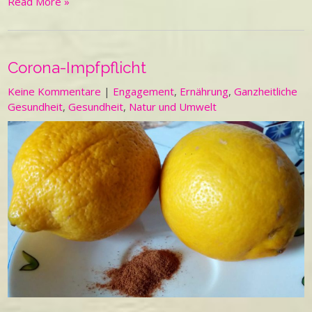
Read More »
Corona-Impfpflicht
Keine Kommentare
|
Engagement
,
Ernährung
,
Ganzheitliche
Gesundheit
,
Gesundheit
,
Natur und Umwelt