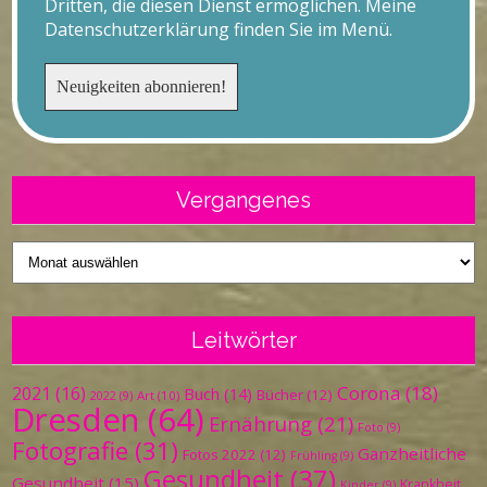
Dritten, die diesen Dienst ermöglichen. Meine
Datenschutzerklärung finden Sie im Menü.
Vergangenes
Vergangenes
Leitwörter
Corona
(18)
2021
(16)
Buch
(14)
Bücher
(12)
Art
(10)
2022
(9)
Dresden
(64)
Ernährung
(21)
Foto
(9)
Fotografie
(31)
Ganzheitliche
Fotos 2022
(12)
Frühling
(9)
Gesundheit
(37)
Gesundheit
(15)
Krankheit
Kinder
(9)