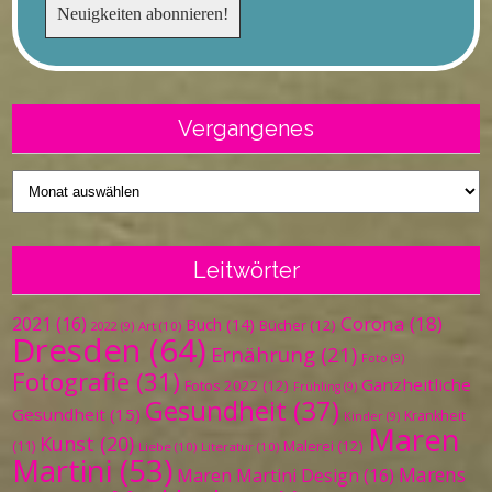
Vergangenes
Vergangenes
Leitwörter
Corona
(18)
2021
(16)
Buch
(14)
Bücher
(12)
Art
(10)
2022
(9)
Dresden
(64)
Ernährung
(21)
Foto
(9)
Fotografie
(31)
Ganzheitliche
Fotos 2022
(12)
Frühling
(9)
Gesundheit
(37)
Gesundheit
(15)
Krankheit
Kinder
(9)
Maren
Kunst
(20)
Malerei
(12)
(11)
Liebe
(10)
Literatur
(10)
Martini
(53)
Marens
Maren Martini Design
(16)