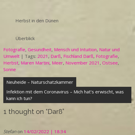
Herbst in den Dünen
Überblick
Fotografie
,
Gesundheit
,
Mensch und Intuition
,
Natur und
Umwelt
| Tags:
2021
,
Darß
,
Fischland Darß
,
Fotografie
,
Herbst
,
Maren Martini
,
Meer
,
November 2021
,
Ostsee
,
Sonne
Beitragsnavigation
Neuheide – Naturschatzkammer
Infektion mit dem Coronavirus – Mich hat’s erwischt, was
kann ich tun?
1 thought on “
Darß
”
Stefan
on
14/02/2022 | 18:34