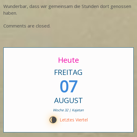
Wunderbar, dass wir gemeinsam die Stunden dort genossen
haben.
Comments are closed.
Heute
FREITAG
07
AUGUST
Woche 32 | Kajetan
V
Letztes Viertel