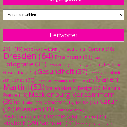
Vergangenes
Leitwörter
Corona
(18)
2021
(16)
Buch
(14)
Bücher
(12)
Art
(10)
2022
(9)
Dresden
(64)
Ernährung
(21)
Foto
(9)
Fotografie
(31)
Ganzheitliche
Fotos 2022
(12)
Frühling
(9)
Gesundheit
(37)
Gesundheit
(15)
Krankheit
Kinder
(9)
Maren
Kunst
(20)
Malerei
(12)
(11)
Liebe
(10)
Literatur
(10)
Martini
(53)
Marens
Maren Martini Design
(16)
Mecklenburg-Vorpommern
Poesie
(19)
(39)
Natur
Menschen
(16)
Musik
(16)
Meditation
(12)
(35)
Pflanzen
(31)
Pflanzenkunde
(12)
Poesie
(26)
Reisen
(21)
Phytotherapie
(19)
Sachsen
(31)
Rostock
(29)
Seele
(11)
Tai Chi
(10)