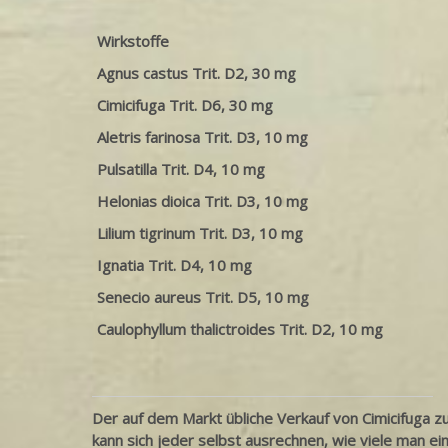
Wirkstoffe
Agnus castus Trit. D2, 30 mg
Cimicifuga Trit. D6, 30 mg
Aletris farinosa Trit. D3, 10 mg
Pulsatilla Trit. D4, 10 mg
Helonias dioica Trit. D3, 10 mg
Lilium tigrinum Trit. D3, 10 mg
Ignatia Trit. D4, 10 mg
Senecio aureus Trit. D5, 10 mg
Caulophyllum thalictroides Trit. D2, 10 mg
Der auf dem Markt übliche Verkauf von Cimicifuga z
kann sich jeder selbst ausrechnen, wie viele man e