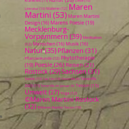
Krankheit
(11)
Liebe
(10)
Maren
Malerei
(12)
Literatur
(10)
Martini
(53)
Maren Martini
d
Marens Poesie
(19)
Design
(16)
Mecklenburg-
Vorpommern
(39)
Meditation
Menschen
(16)
Musik
(16)
(12)
Natur
(35)
Pflanzen
(31)
Phytotherapie
Pflanzenkunde
(12)
Poesie
(26)
Reisen
(21)
(19)
Sachsen
(31)
Rostock
(29)
Seele
(11)
Teneriffa
Tai Chi
(10)
Teneriffa
(9)
Tessin
(15)
2023
(11)
Teneriffa im Januar
(9)
Umwelt
(27)
Yoga
(12)
©Maren Martini Rostock
(32)
©Maren Martini Tessin
(10)
n