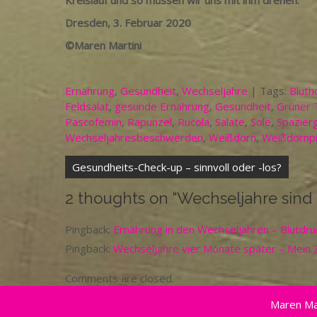
Kreislauf und so müssen wir uns mit ihm drehen.
Dresden, 3. Februar 2020
©Maren Martini
Ernährung
,
Gesundheit
,
Wechseljahre
| Tags:
Bluth
Feldsalat
,
gesunde Ernährung
,
Gesundheit
,
Grüner 
Pascofemin
,
Rapunzel
,
Rucola
,
Salate
,
Sole
,
Spazier
Wechseljahresbeschwerden
,
Weißdorn
,
Weißdornp
Beitragsnavigation
Gesundheits-Check-up – sinnvoll oder -los?
2 thoughts on “
Wechseljahre sind 
Pingback:
Ernährung in den Wechseljahren – Blutdr
Pingback:
Wechseljahre vier Monate später – Mein 
Comments are closed.
Maren Ma