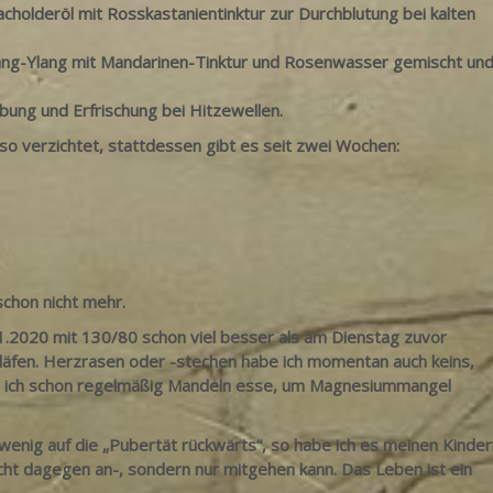
cholderöl mit Rosskastanientinktur zur Durchblutung bei kalten
lang-Ylang mit Mandarinen-Tinktur und Rosenwasser gemischt un
ung und Erfrischung bei Hitzewellen.
sso verzichtet, stattdessen gibt es seit zwei Wochen:
,
schon nicht mehr.
01.2020 mit 130/80 schon viel besser als am Dienstag zuvor
chläfen. Herzrasen oder -stechen habe ich momentan auch keins,
l ich schon regelmäßig Mandeln esse, um Magnesiummangel
wenig auf die „Pubertät rückwärts“, so habe ich es meinen Kinder
h nicht dagegen an-, sondern nur mitgehen kann. Das Leben ist ein