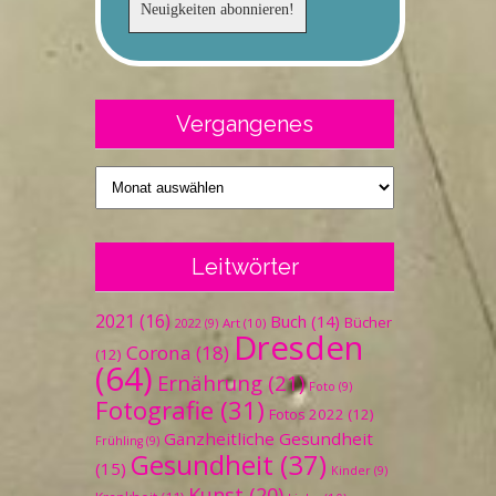
Vergangenes
Vergangenes
Leitwörter
2021
(16)
Buch
(14)
Bücher
Art
(10)
2022
(9)
Dresden
Corona
(18)
(12)
(64)
Ernährung
(21)
Foto
(9)
Fotografie
(31)
Fotos 2022
(12)
Ganzheitliche Gesundheit
Frühling
(9)
Gesundheit
(37)
(15)
Kinder
(9)
Kunst
(20)