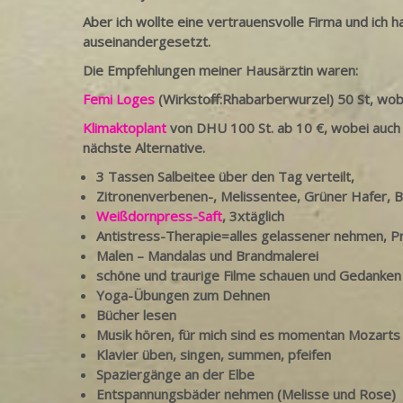
Aber ich wollte eine vertrauensvolle Firma und ic
auseinandergesetzt.
Die Empfehlungen meiner Hausärztin waren:
Femi Loges
(Wirkstoff:Rhabarberwurzel) 50 St, wob
Klimaktoplant
von DHU 100 St. ab 10 €, wobei auch 
nächste Alternative.
3 Tassen Salbeitee über den Tag verteilt,
Zitronenverbenen-, Melissentee, Grüner Hafer, Ba
Weißdornpress-Saft
, 3xtäglich
Antistress-Therapie=alles gelassener nehmen, Pr
Malen – Mandalas und Brandmalerei
schöne und traurige Filme schauen und Gedanken
Yoga-Übungen zum Dehnen
Bücher lesen
Musik hören, für mich sind es momentan Mozarts
Klavier üben, singen, summen, pfeifen
Spaziergänge an der Elbe
Entspannungsbäder nehmen (Melisse und Rose)