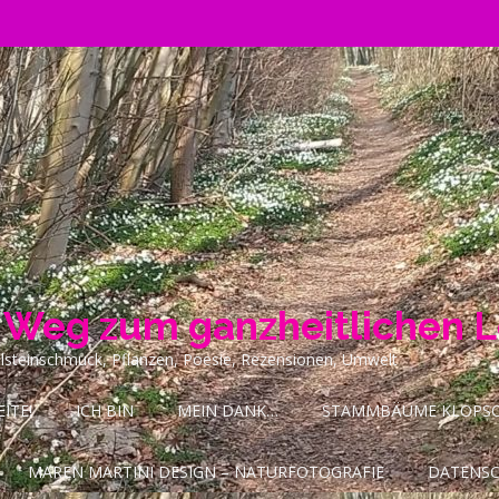
n Weg zum ganzheitlichen 
ilsteinschmuck, Pflanzen, Poesie, Rezensionen, Umwelt
ITE!
ICH BIN
MEIN DANK…
STAMMBÄUME KLOPSCH
MAREN MARTINI DESIGN – NATURFOTOGRAFIE
DATENS