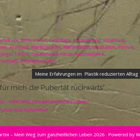
ochdruck
,
Blutkreislauf
,
Cimicifuga
,
Entspannung
,
Ernährung
,
Tee
,
Kreislauf
,
Maren Martini
,
Mariendistel
,
Meditation
,
Pascoe
,
gänge
,
Tai Chi
,
Traubensilberkerze
,
Wechseljahre
,
resssaft
,
Zitronenwasser
Meine Erfahrungen im Plastik reduzierten Alltag
für mich die Pubertät rückwärts
”
uck – Mein Weg zum ganzheitlichen Leben
Zurück zum Natürlichen
rtini – Mein Weg zum ganzheitlichen Leben 2026 . Powered by 