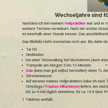
Wechseljahre sind f
Nachdem ich bei meinem
Heilpraktiker
war und er mi
weitere Termine vereinbart. Nach der ersten Sitzun
es innerhalb einer Stunde besser. Das anschließend
Das Blutbild steht momentan noch aus. Bis dahin übe
Tai Chi
Meditation
bei einer Hitzewallung tief durchatmen (Auch wenn 
Trampolin am Morgen 5 bis 10 Minuten
Sole
(kann man gut selbst herstellen) einen TL da
Zitronenwasser
Auf Anraten meines Heilpraktikers habe ich nach 
Cimicifuga (
Trauben-Silberkerze
) liefern. Am nä
bis zu 4 mal täglich einnehme, für ca. 14 € über P
1 Tablette enthält: