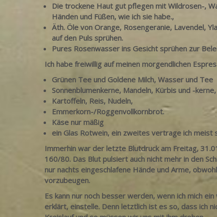
Die trockene Haut gut pflegen mit Wildrosen-, Wa
Händen und Füßen, wie ich sie habe.,
Äth. Öle von Orange, Rosengeranie, Lavendel, Y
auf den Puls sprühen.
Pures Rosenwasser ins Gesicht sprühen zur Beleb
Ich habe freiwillig auf meinen morgendlichen Espre
Grünen Tee und Goldene Milch, Wasser und Tee
Sonnenblumenkerne, Mandeln, Kürbis und -kerne
Kartoffeln, Reis, Nudeln,
Emmerkorn-/Roggenvollkornbrot.
Käse nur mäßig
ein Glas Rotwein, ein zweites vertrage ich meist 
Immerhin war der letzte Blutdruck am Freitag, 31.
160/80. Das Blut pulsiert auch nicht mehr in den S
nur nachts eingeschlafene Hände und Arme, obwoh
vorzubeugen.
Es kann nur noch besser werden, wenn ich mich ein 
erklärt, einstelle. Denn letztlich ist es so, dass ic