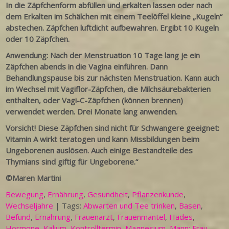
In die Zäpfchenform abfüllen und erkalten lassen oder nach
dem Erkalten im Schälchen mit einem Teelöffel kleine „Kugeln“
abstechen. Zäpfchen luftdicht aufbewahren. Ergibt 10 Kugeln
oder 10 Zäpfchen.
Anwendung: Nach der Menstruation 10 Tage lang je ein
Zäpfchen abends in die Vagina einführen. Dann
Behandlungspause bis zur nächsten Menstruation. Kann auch
im Wechsel mit Vagiflor-Zäpfchen, die Milchsäurebakterien
enthalten, oder Vagi-C-Zäpfchen (können brennen)
verwendet werden. Drei Monate lang anwenden.
Vorsicht! Diese Zäpfchen sind nicht für Schwangere geeignet:
Vitamin A wirkt teratogen und kann Missbildungen beim
Ungeborenen auslösen. Auch einige Bestandteile des
Thymians sind giftig für Ungeborene.“
©Maren Martini
Bewegung
,
Ernährung
,
Gesundheit
,
Pflanzenkunde
,
Wechseljahre
| Tags:
Abwarten und Tee trinken
,
Basen
,
Befund
,
Ernährung
,
Frauenarzt
,
Frauenmantel
,
Hades
,
Hormone
,
Kalium
,
Kontrolltermin
,
Magnesium
,
Mann; Frau
,