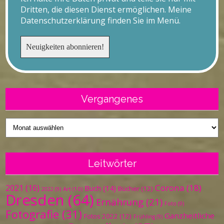
Dritten, die diesen Dienst ermöglichen. Meine
Datenschutzerklärung finden Sie im Menü.
Vergangenes
Vergangenes
Leitwörter
Corona
(18)
2021
(16)
Buch
(14)
Bücher
(12)
Art
(10)
2022
(9)
Dresden
(64)
Ernährung
(21)
Foto
(9)
Fotografie
(31)
Ganzheitliche
Fotos 2022
(12)
Frühling
(9)