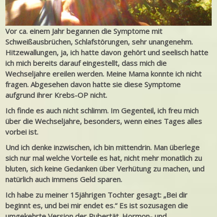
Vor ca. einem Jahr begannen die Symptome mit
Schweißausbrüchen, Schlafstörungen, sehr unangenehm.
Hitzewallungen, ja, ich hatte davon gehört und seelisch hatte
ich mich bereits darauf eingestellt, dass mich die
Wechseljahre ereilen werden. Meine Mama konnte ich nicht
fragen. Abgesehen davon hatte sie diese Symptome
aufgrund ihrer Krebs-OP nicht.
Ich finde es auch nicht schlimm. Im Gegenteil, ich freu mich
über die Wechseljahre, besonders, wenn eines Tages alles
vorbei ist.
Und ich denke inzwischen, ich bin mittendrin. Man überlege
sich nur mal welche Vorteile es hat, nicht mehr monatlich zu
bluten, sich keine Gedanken über Verhütung zu machen, und
natürlich auch immens Geld sparen.
Ich habe zu meiner 15jährigen Tochter gesagt: „Bei dir
beginnt es, und bei mir endet es.“ Es ist sozusagen die
umgekehrte Version der Pubertät. Hormon- und