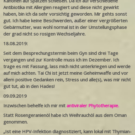
Kanonen auf Spatzen schießen. Da ich auf verschiedene
Antibiotika mit Allergien reagiert und diese nicht gewirkt
haben, bin ich da sehr vorsichtig geworden. Mir gehts sonst
gut. Ich habe keine Beschwerden, außer einer vergrößerten
Gebärmutter, was wohl normal ist in der Umstellungsphase
der grad nicht so rosigen Wechseljahre.
18.08.2019:
Seit dem Besprechungstermin beim Gyn sind drei Tage
vergangen und zur Kontrolle muss ich im Dezember. Ich
trage es mit Fassung, lass mich nicht unterkriegen und werde
auf mich achten. Tai Chi ist jetzt meine Geheimwaffe und vor
allem positive Gedanken rein, Stress und alle(s), was mir nicht
gut tut, ab in den Hades!
09.09.2019
Inzwischen behelfe ich mir mit
antiviraler Phytotherapie.
Statt Rosengeranienöl habe ich Weihrauchöl aus dem Oman
genommen.
„Ist eine HPV-Infektion diagnostiziert, kann lokal mit Thymian-