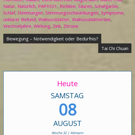
Natur
,
Natürlich
,
PAPIIID1
,
Rotklee
,
Säuren
,
Schafgarbe
,
Schlaf
,
Stimmungen
,
Stimmungsschwankungen
,
Symptome
,
unklarer Befund
,
Walnussblätter
,
Walnussblättertee
,
Wechseljahre
,
Wirkung
,
Zink
,
Zitrone
Beitragsnavigation
Bewegung – Notwendigkeit oder Bedürfnis?
Tai Chi Chuan
Heute
SAMSTAG
08
AUGUST
Woche 32 | Altmann