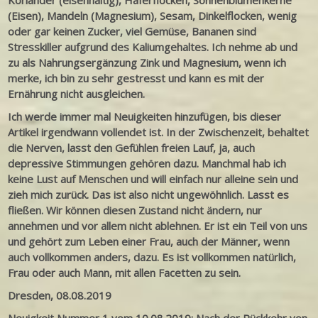
Koriander (eisenhaltig), Haferflocken, Sonnenblumenkerne
(Eisen), Mandeln (Magnesium), Sesam, Dinkelflocken, wenig
oder gar keinen Zucker, viel Gemüse, Bananen sind
Stresskiller aufgrund des Kaliumgehaltes. Ich nehme ab und
zu als Nahrungsergänzung Zink und Magnesium, wenn ich
merke, ich bin zu sehr gestresst und kann es mit der
Ernährung nicht ausgleichen.
Ich werde immer mal Neuigkeiten hinzufügen, bis dieser
Artikel irgendwann vollendet ist. In der Zwischenzeit, behaltet
die Nerven, lasst den Gefühlen freien Lauf, ja, auch
depressive Stimmungen gehören dazu. Manchmal hab ich
keine Lust auf Menschen und will einfach nur alleine sein und
zieh mich zurück. Das ist also nicht ungewöhnlich. Lasst es
fließen. Wir können diesen Zustand nicht ändern, nur
annehmen und vor allem nicht ablehnen. Er ist ein Teil von uns
und gehört zum Leben einer Frau, auch der Männer, wenn
auch vollkommen anders, dazu. Es ist vollkommen natürlich,
Frau oder auch Mann, mit allen Facetten zu sein.
Dresden, 08.08.2019