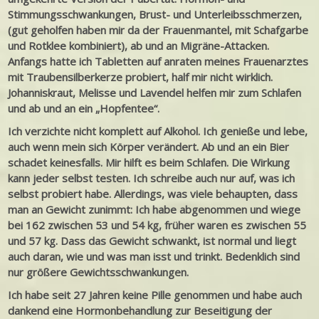
Stimmungsschwankungen, Brust- und Unterleibsschmerzen,
(gut geholfen haben mir da der Frauenmantel, mit Schafgarbe
und Rotklee kombiniert), ab und an Migräne-Attacken.
Anfangs hatte ich Tabletten auf anraten meines Frauenarztes
mit Traubensilberkerze probiert, half mir nicht wirklich.
Johanniskraut, Melisse und Lavendel helfen mir zum Schlafen
und ab und an ein „Hopfentee“.
Ich verzichte nicht komplett auf Alkohol. Ich genieße und lebe,
auch wenn mein sich Körper verändert. Ab und an ein Bier
schadet keinesfalls. Mir hilft es beim Schlafen. Die Wirkung
kann jeder selbst testen. Ich schreibe auch nur auf, was ich
selbst probiert habe. Allerdings, was viele behaupten, dass
man an Gewicht zunimmt: Ich habe abgenommen und wiege
bei 162 zwischen 53 und 54 kg, früher waren es zwischen 55
und 57 kg. Dass das Gewicht schwankt, ist normal und liegt
auch daran, wie und was man isst und trinkt. Bedenklich sind
nur größere Gewichtsschwankungen.
Ich habe seit 27 Jahren keine Pille genommen und habe auch
dankend eine Hormonbehandlung zur Beseitigung der