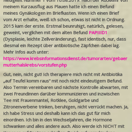
Neuigkeit Nummer 1 vom 10.08.2019: Nach der Rückkehr von
meinem Kurzausflug aus Plauen hatte ich einen Befund
meines Gynäkologen im Briefkasten. Wenn ich einen Brief
vom Arzt erhalte, weiß ich schon, etwas ist nicht in Ordnung.
2015 kam der erste. Erstmal beunruhigt, natürlich, gelesen,
geweint, verglichen mit dem alten Befund
PAPIIID1
(Dysplasie, leichte Zellveränderung), fast identisch, nur, dass
diesmal ein Rezept über antibiotische Zäpfchen dabei lag.
Mehr Infos auch unter:
https://www.krebsinformationsdienst.de/tumorarten/gebaer
mutterhalskrebs/vorstufen.php
Gut, nein, nicht gut! Ich therapiere mich nicht mit Antibiotika
„auf Teufel komm raus“ mit noch nicht eindeutigem Befund.
Also Termin vereinbaren und nächste Kontrolle abwarten, mit
zwei Freundinnen darüber kommunizieren und inzwischen
Tee mit Frauenmantel, Rotklee, Goldgarbe und
Zitronenverbene trinken, beruhigen, nicht verrückt machen. Ja,
ich habe Stress und deshalb kann ich das gut für mich
einordnen. Ich bin in den Wechseljahren, die Hormone
schwanken und alles andere auch. Also werde ich NICHT mit