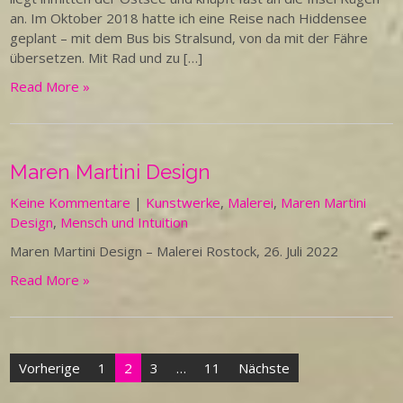
an. Im Oktober 2018 hatte ich eine Reise nach Hiddensee
geplant – mit dem Bus bis Stralsund, von da mit der Fähre
übersetzen. Mit Rad und zu […]
Read More »
Maren Martini Design
Keine Kommentare
|
Kunstwerke
,
Malerei
,
Maren Martini
Design
,
Mensch und Intuition
Maren Martini Design – Malerei Rostock, 26. Juli 2022
Read More »
Seitennummerierung
Vorherige
1
2
3
…
11
Nächste
der