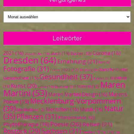
Vergangenes
Leitwörter
Corona
(18)
2021
(16)
Buch
(14)
Bücher
(12)
Art
(10)
2022
(9)
Dresden
(64)
Ernährung
(21)
Foto
(9)
Fotografie
(31)
Ganzheitliche
Fotos 2022
(12)
Frühling
(9)
Gesundheit
(37)
Gesundheit
(15)
Krankheit
Kinder
(9)
Maren
Kunst
(20)
Malerei
(12)
(11)
Liebe
(10)
Literatur
(10)
Martini
(53)
Marens
Maren Martini Design
(16)
Mecklenburg-Vorpommern
Poesie
(19)
(39)
Natur
Menschen
(16)
Musik
(16)
Meditation
(12)
(35)
Pflanzen
(31)
Pflanzenkunde
(12)
Poesie
(26)
Reisen
(21)
Phytotherapie
(19)
Sachsen
(31)
Rostock
(29)
Seele
(11)
Tai Chi
(10)