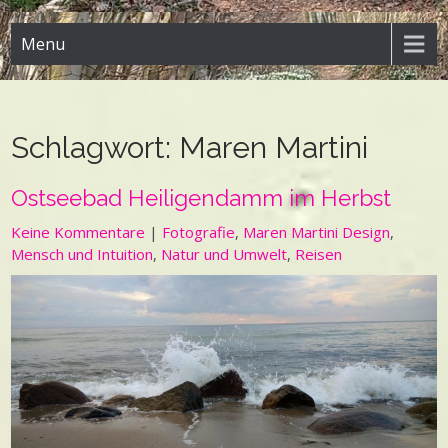
Menu
Schlagwort:
Maren Martini
Ostseebad Heiligendamm im Herbst
Keine Kommentare
|
Fotografie
,
Maren Martini Design
,
Mensch und Intuition
,
Natur und Umwelt
,
Reisen