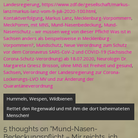
Landesregierung
,
https://www.zdf.de/gesellschaft/markus-
lanz/markus-lanz-vom-9-juli-2020-100.html
,
Kontaktverfolgung
,
Markus Lanz
,
Mecklenburg-Vorpommern
,
MeckPomm
,
mit MNS
,
Mund-Nasenbedeckung
,
Mund-
Nasenschutz - wir müssen weg von dieser Pflicht! Was ist in
Sachsen anders als beispielsweise in Mecklenburg-
Vorpommern?
,
Mundschutz
,
Neue Verordnung zum Schutz
vor dem Coronavirus SARS-CoV-2 und COVID-19 (Sächsische
Corona-Schutz-Verordnung) ab 18.07.2020
,
Neurologin Dr.
Margareta Griesz Brisson
,
ohne MNS ist Freiheit und gesund
,
Sachsen
,
Verordnung der Landesregierung zur Corona-
Lockerungs-LVO MV und zur Änderung der
Quarantäneverordnung
Beitragsnavigation
Hummeln, Wespen, Wildbienen
Rettet den Regenwald und mit ihm die dort beheimateten
Menschen!
5 thoughts on “
Mund-Nasen-
Bedeckungspflicht – Mir reichts, ich