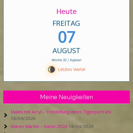
Heute
FREITAG
07
AUGUST
Woche 32 | Kajetan
V
Letztes Viertel
Meine Neuigkeiten
Malen mit Acryl – Entstehung eines Tigerporträts
18/04/2026
Maren Martini – Kunst 2026
18/04/2026