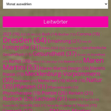
Vergangenes
Leitwörter
Corona
(18)
2021
(16)
Buch
(14)
Bücher
(12)
Art
(10)
2022
(9)
Dresden
(64)
Ernährung
(21)
Foto
(9)
Fotografie
(31)
Ganzheitliche
Fotos 2022
(12)
Frühling
(9)
Gesundheit
(37)
Gesundheit
(15)
Krankheit
Kinder
(9)
Maren
Kunst
(20)
Malerei
(12)
(11)
Liebe
(10)
Literatur
(10)
Martini
(53)
Marens
Maren Martini Design
(16)
Mecklenburg-Vorpommern
Poesie
(19)
(39)
Natur
Menschen
(16)
Musik
(16)
Meditation
(12)
(35)
Pflanzen
(31)
Pflanzenkunde
(12)
Poesie
(26)
Reisen
(21)
Phytotherapie
(19)
Sachsen
(31)
Rostock
(29)
Seele
(11)
Tai Chi
(10)
Tessin
(15)
Teneriffa 2023
(11)
Teneriffa
(9)
Teneriffa im Januar
(9)
©Maren Martini
Umwelt
(27)