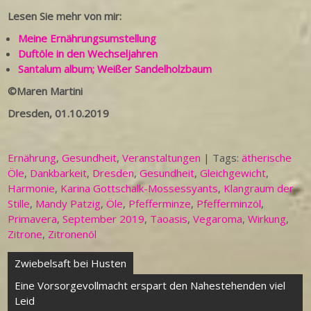
Lesen Sie mehr von mir:
Meine Ernährungsumstellung
Duftöle in den Wechseljahren
Santalum album; Weißer Sandelholzbaum
©Maren Martini
Dresden, 01.10.2019
Ernährung
,
Gesundheit
,
Veranstaltungen
| Tags:
ätherische
Öle
,
Dankbarkeit
,
Dresden
,
Gesundheit
,
Gleichgewicht
,
Harmonie
,
Karina Gottschalk-Mossessyants
,
Klangraum der
Stille
,
Mandy Patzig
,
Öle
,
Pfefferminze
,
Pfefferminzöl
,
Primavera
,
September 2019
,
Taoasis
,
Vegaroma
,
Wirkung
,
Zitrone
,
Zitronenöl
Beitragsnavigation
Zwiebelsaft bei Husten
Eine Vorsorgevollmacht erspart den Nahestehenden viel
Leid