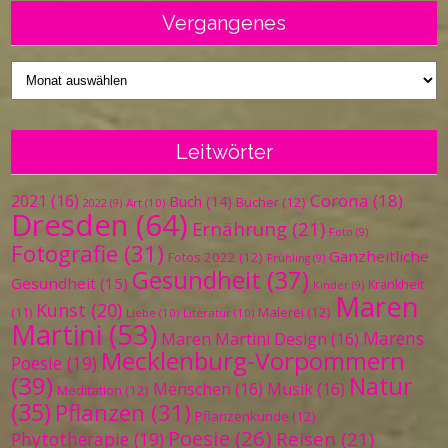
Vergangenes
Vergangenes
Leitwörter
Corona
(18)
2021
(16)
Buch
(14)
Bücher
(12)
Art
(10)
2022
(9)
Dresden
(64)
Ernährung
(21)
Foto
(9)
Fotografie
(31)
Ganzheitliche
Fotos 2022
(12)
Frühling
(9)
Gesundheit
(37)
Gesundheit
(15)
Krankheit
Kinder
(9)
Maren
Kunst
(20)
Malerei
(12)
(11)
Liebe
(10)
Literatur
(10)
Martini
(53)
Marens
Maren Martini Design
(16)
Mecklenburg-Vorpommern
Poesie
(19)
(39)
Natur
Menschen
(16)
Musik
(16)
Meditation
(12)
(35)
Pflanzen
(31)
Pflanzenkunde
(12)
Poesie
(26)
Reisen
(21)
Phytotherapie
(19)