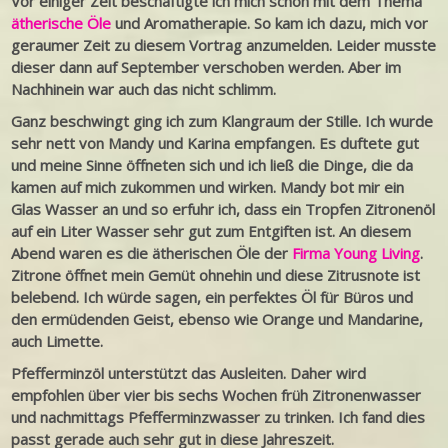
Vor einiger Zeit beschäftigte ich mich schon mit dem Thema
ätherische Öle
und Aromatherapie. So kam ich dazu, mich vor
geraumer Zeit zu diesem Vortrag anzumelden. Leider musste
dieser dann auf September verschoben werden. Aber im
Nachhinein war auch das nicht schlimm.
Ganz beschwingt ging ich zum Klangraum der Stille. Ich wurde
sehr nett von Mandy und Karina empfangen. Es duftete gut
und meine Sinne öffneten sich und ich ließ die Dinge, die da
kamen auf mich zukommen und wirken. Mandy bot mir ein
Glas Wasser an und so erfuhr ich, dass ein Tropfen Zitronenöl
auf ein Liter Wasser sehr gut zum Entgiften ist. A
n diesem
Abend waren es die ätherischen Öle der
Firma Young Living
.
Zitrone öffnet mein Gemüt ohnehin und diese Zitrusnote ist
belebend. Ich würde sagen, ein perfektes Öl für Büros und
den ermüdenden Geist, ebenso wie Orange und Mandarine,
auch Limette.
Pfefferminzöl unterstützt das Ausleiten. Daher wird
empfohlen über vier bis sechs Wochen früh Zitronenwasser
und nachmittags Pfefferminzwasser zu trinken. Ich fand dies
passt gerade auch sehr gut in diese Jahreszeit.