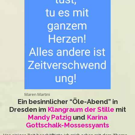
Maren Martini
Ein besinnlicher “Öle-Abend” in
Dresden im
Klangraum der Stille
mit
Mandy Patzig
und
Karina
Gottschalk-Mossessyants