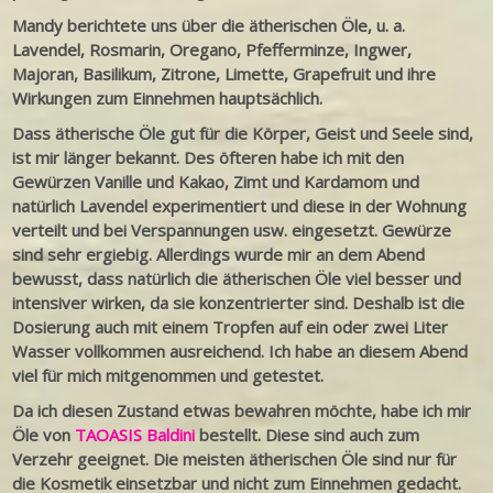
Mandy berichtete uns über die ätherischen Öle, u. a.
Lavendel, Rosmarin, Oregano, Pfefferminze, Ingwer,
Majoran, Basilikum, Zitrone, Limette, Grapefruit und ihre
Wirkungen zum Einnehmen hauptsächlich.
Dass ätherische Öle gut für die Körper, Geist und Seele sind,
ist mir länger bekannt. Des öfteren habe ich mit den
Gewürzen Vanille und Kakao, Zimt und Kardamom und
natürlich Lavendel experimentiert und diese in der Wohnung
verteilt und bei Verspannungen usw. eingesetzt. Gewürze
sind sehr ergiebig. Allerdings wurde mir an dem Abend
bewusst, dass natürlich die ätherischen Öle viel besser und
intensiver wirken, da sie konzentrierter sind. Deshalb ist die
Dosierung auch mit einem Tropfen auf ein oder zwei Liter
Wasser vollkommen ausreichend. Ich habe an diesem Abend
viel für mich mitgenommen und getestet.
Da ich diesen Zustand etwas bewahren möchte, habe ich mir
Öle von
TAOASIS Baldini
bestellt. Diese sind auch zum
Verzehr geeignet. Die meisten ätherischen Öle sind nur für
die Kosmetik einsetzbar und nicht zum Einnehmen gedacht.