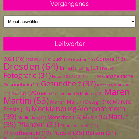
Vergangenes
Vergangenes
Leitwörter
Corona
(18)
2021
(16)
Buch
(14)
Bücher
(12)
Art
(10)
2022
(9)
Dresden
(64)
Ernährung
(21)
Foto
(9)
Fotografie
(31)
Ganzheitliche
Fotos 2022
(12)
Frühling
(9)
Gesundheit
(37)
Gesundheit
(15)
Krankheit
Kinder
(9)
Maren
Kunst
(20)
Malerei
(12)
(11)
Liebe
(10)
Literatur
(10)
Martini
(53)
Marens
Maren Martini Design
(16)
Mecklenburg-Vorpommern
Poesie
(19)
(39)
Natur
Menschen
(16)
Musik
(16)
Meditation
(12)
(35)
Pflanzen
(31)
Pflanzenkunde
(12)
Poesie
(26)
Reisen
(21)
Phytotherapie
(19)