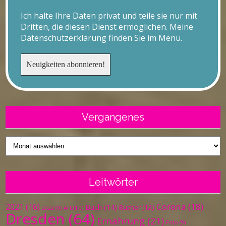
Ich halte Ihre Daten privat und teile sie nur mit
Dritten, die diesen Dienst ermöglichen. Meine
Datenschutzerklärung finden Sie im Menü.
Vergangenes
Vergangenes
Leitwörter
Corona
(18)
2021
(16)
Buch
(14)
Bücher
(12)
Art
(10)
2022
(9)
Dresden
(64)
Ernährung
(21)
Foto
(9)