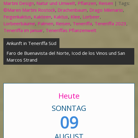
Martini Design
,
Natur und Umwelt
,
Pflanzen
,
Reisen
| Tags:
©Maren Martini Rostock
,
Drachenbaum
,
Drago Milenario
,
Feigenkaktus
,
Kakteen
,
Kaktus
,
Klee
,
Lorbeer
,
Lorbeerbäume
,
Palmen
,
Reisen
,
Teneriffa
,
Teneriffa 2023
,
Teneriffa im Januar
,
Teneriffas Pflanzenwelt
Beitragsnavigation
Ankunft in Teneriffa Süd
Faro de Buenavista del Norte, Icod de los Vinos und San
Marcos Strand
Heute
SONNTAG
09
AUGUST