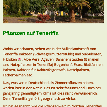
Pflanzen auf Teneriffa
Wohin wir schauen, sehen wir in der Vulkanlandschaft von
Teneriffa Kakteen (Schwiegermütterstühle) und Sukkulenten,
Hibisken
, Aloe Vera, Agaven, Bananenstauden (Bananen
sind Nutzpflanzen in Teneriffa) Bogenhanf, Ficus, Blattfahnen,
Palmen, Kakteen für Kaktusfeigensaft, Dattelpalmen,
Fächerpalmen etc.
Das, was wir in Deutschland als Zimmerpflanzen haben,
wächst hier in der Natur. Das ist sehr faszinierend. Doch bei
ganzjährig gemäßigtem Klima ist dies nicht verwunderlich.
Denn Teneriffa gehört geografisch zu Afrika.
Ich bin gespannt, wie die Pflanzenwelt im Norden Teneriffas