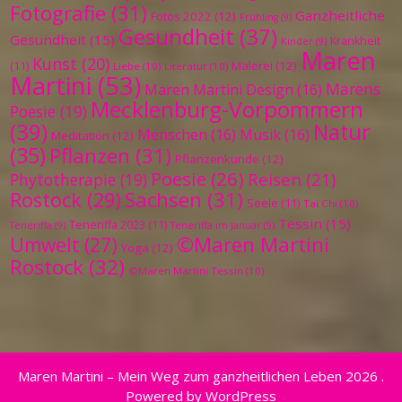
Fotografie
(31)
Ganzheitliche
Fotos 2022
(12)
Frühling
(9)
Gesundheit
(37)
Gesundheit
(15)
Krankheit
Kinder
(9)
Maren
Kunst
(20)
Malerei
(12)
(11)
Liebe
(10)
Literatur
(10)
Martini
(53)
Marens
Maren Martini Design
(16)
Mecklenburg-Vorpommern
Poesie
(19)
(39)
Natur
Menschen
(16)
Musik
(16)
Meditation
(12)
(35)
Pflanzen
(31)
Pflanzenkunde
(12)
Poesie
(26)
Reisen
(21)
Phytotherapie
(19)
Sachsen
(31)
Rostock
(29)
Seele
(11)
Tai Chi
(10)
Tessin
(15)
Teneriffa 2023
(11)
Teneriffa
(9)
Teneriffa im Januar
(9)
©Maren Martini
Umwelt
(27)
Yoga
(12)
Rostock
(32)
©Maren Martini Tessin
(10)
Maren Martini – Mein Weg zum ganzheitlichen Leben 2026 .
Powered by WordPress