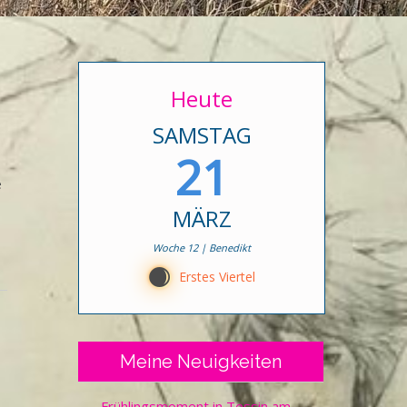
Heute
SAMSTAG
21
e
MÄRZ
Woche 12 | Benedikt
C
Erstes Viertel
Meine Neuigkeiten
Frühlingsmoment in Tessin am