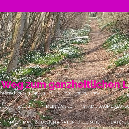
n Weg zum ganzheitlichen 
ilsteinschmuck, Pflanzen, Poesie, Rezensionen, Umwelt
ITE!
ICH BIN
MEIN DANK…
STAMMBÄUME KLOPSCH
MAREN MARTINI DESIGN – NATURFOTOGRAFIE
DATENS