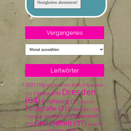
Vergangenes
Vergangenes
Leitwörter
2021
(16)
Buch
(14)
Bücher
Art
(10)
2022
(9)
Dresden
Corona
(18)
(12)
(64)
Ernährung
(21)
Foto
(9)
Fotografie
(31)
Fotos 2022
(12)
Ganzheitliche Gesundheit
Frühling
(9)
Gesundheit
(37)
(15)
Kinder
(9)
Kunst
(20)