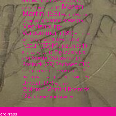
Krankheit
(11)
Liebe
(10)
Maren
Malerei
(12)
Literatur
(10)
Martini
(53)
Maren Martini
Marens Poesie
(19)
Design
(16)
Mecklenburg-
Vorpommern
(39)
Meditation
Menschen
(16)
Musik
(16)
(12)
Natur
(35)
Pflanzen
(31)
Phytotherapie
Pflanzenkunde
(12)
Poesie
(26)
Reisen
(21)
(19)
Sachsen
(31)
Rostock
(29)
Seele
(11)
Teneriffa
Tai Chi
(10)
Teneriffa
(9)
Tessin
(15)
2023
(11)
Teneriffa im Januar
(9)
Umwelt
(27)
Yoga
(12)
©Maren Martini Rostock
(32)
©Maren Martini Tessin
(10)
WordPress