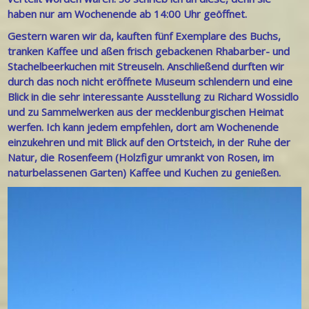
haben nur am Wochenende ab 14:00 Uhr geöffnet.
Gestern waren wir da, kauften fünf Exemplare des Buchs,
tranken Kaffee und aßen frisch gebackenen Rhabarber- und
Stachelbeerkuchen mit Streuseln. Anschließend durften wir
durch das noch nicht eröffnete Museum schlendern und eine
Blick in die sehr interessante Ausstellung zu Richard Wossidlo
und zu Sammelwerken aus der mecklenburgischen Heimat
werfen. Ich kann jedem empfehlen, dort am Wochenende
einzukehren und mit Blick auf den Ortsteich, in der Ruhe der
Natur, die Rosenfeem (Holzfigur umrankt von Rosen, im
naturbelassenen Garten) Kaffee und Kuchen zu genießen.