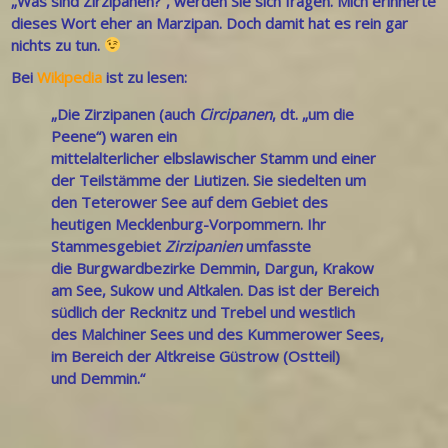
„Was sind Zirzipanen?“, werden Sie sich fragen. Mich erinnerte
dieses Wort eher an Marzipan. Doch damit hat es rein gar
nichts zu tun.
Bei
Wikipedia
ist zu lesen:
„Die Zirzipanen (auch
Circipanen
, dt. „um die
Peene“) waren ein
mittelalterlicher
elbslawischer
Stamm und einer
der Teilstämme der
Liutizen
. Sie siedelten um
den
Teterower See
auf dem Gebiet des
heutigen
Mecklenburg-Vorpommern
. Ihr
Stammesgebiet
Zirzipanien
umfasste
die
Burgwardbezirke
Demmin
,
Dargun
,
Krakow
am See
,
Sukow
und
Altkalen
. Das ist der Bereich
südlich der
Recknitz
und
Trebel
und westlich
des
Malchiner Sees
und des
Kummerower Sees
,
im Bereich der Altkreise
Güstrow
(Ostteil)
und
Demmin
.“