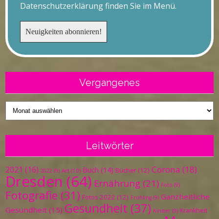
Datenschutzerklärung finden Sie im Menü.
Vergangenes
Vergangenes
Leitwörter
Corona
(18)
2021
(16)
Buch
(14)
Bücher
(12)
Art
(10)
2022
(9)
Dresden
(64)
Ernährung
(21)
Foto
(9)
Fotografie
(31)
Ganzheitliche
Fotos 2022
(12)
Frühling
(9)
Gesundheit
(37)
Gesundheit
(15)
Krankheit
Kinder
(9)