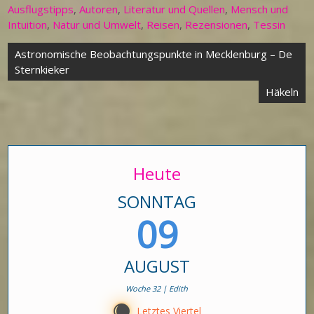
Ausflugstipps
,
Autoren
,
Literatur und Quellen
,
Mensch und
Intuition
,
Natur und Umwelt
,
Reisen
,
Rezensionen
,
Tessin
Beitragsnavigation
Astronomische Beobachtungspunkte in Mecklenburg – De
Sternkieker
Häkeln
Heute
SONNTAG
09
AUGUST
Woche 32 | Edith
X
Letztes Viertel