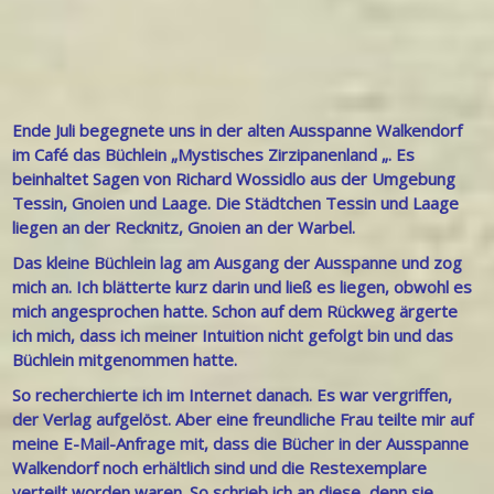
Ende Juli begegnete uns in der alten Ausspanne Walkendorf
im Café das Büchlein „Mystisches Zirzipanenland „. Es
beinhaltet Sagen von Richard Wossidlo aus der Umgebung
Tessin, Gnoien und Laage. Die Städtchen Tessin und Laage
liegen an der Recknitz,
Gnoien
an der Warbel.
Das kleine Büchlein lag am Ausgang der Ausspanne und zog
mich an. Ich blätterte kurz darin und ließ es liegen, obwohl es
mich angesprochen hatte. Schon auf dem Rückweg ärgerte
ich mich, dass ich meiner Intuition nicht gefolgt bin und das
Büchlein mitgenommen hatte.
So recherchierte ich im Internet danach. Es war vergriffen,
der Verlag aufgelöst. Aber eine freundliche Frau teilte mir auf
meine E-Mail-Anfrage mit, dass die Bücher in der Ausspanne
Walkendorf noch erhältlich sind und die Restexemplare
verteilt worden waren.
So schrieb ich an diese, denn sie