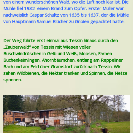
von einem wunderschönen Wald, wo die Luft noch klar ist. Die
Mühle fiel 1932 einem Brand zum Opfer. Erster Müller war
nachweislich Caspar Schultz von 1635 bis 1637, der die Mühle
von Hauptmann Samuel Blücher zu Gnoien gepachtet hatte.
Der Weg führte erst einmal aus Tessin hinaus durch den
„Zauberwald“ von Tessin mit Wiesen voller
Buschwindröschen in Gelb und Weiß, Moosen, Farnen
Buchenkeimlingen, Ahornbäumchen, entlang am Reppeliner
Bach und am Feld über Gramstorf zurück nach Tessin. Wir
sahen Wildbienen, die Nektar tranken und Spinnen, die Netze
sponnen.