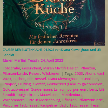
ZAUBER DER BLÜTENKÜCHE-04.2023 von Diana Klewinghaus und Lilli
Seboldt
Maren Martini, Tessin, 24. April 2023
Fotografie
,
Gesundheit
,
Maren Martini Design
,
Pflanzen
,
Pflanzenkunde
,
Reisen
,
Wildbienen
| Tags:
2023
,
Ahorn
,
April
2023
,
Buchen
,
Buntnessel
,
Diana Klewinghaus
,
Frühblüher
,
Frühjahr
,
Frühling
,
Giersch
,
Goldnessel (Lamium galeobdolon)
,
Goldtaubnessel
,
Gundermann
,
Lamium purpurreum
,
Lenz
,
Lilli
Seboldt
,
Lungenkraut
,
Mauerbiene
,
Mecklenburg-
Vorpommern
,
Orte in Mecklenburg
,
Pflanzen
,
Pflanzenkunde
,
Purpurne Taubnessel
,
Reppeliner Bach
,
Taubnessel
,
Tessin
,