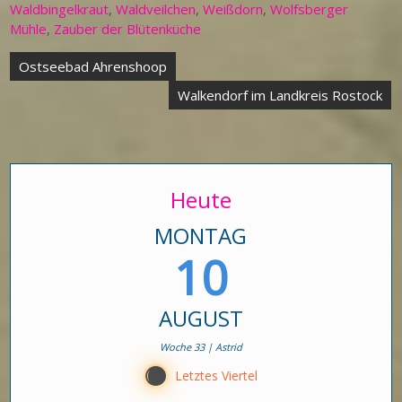
Waldbingelkraut
,
Waldveilchen
,
Weißdorn
,
Wolfsberger
Mühle
,
Zauber der Blütenküche
Beitragsnavigation
Ostseebad Ahrenshoop
Walkendorf im Landkreis Rostock
Heute
MONTAG
10
AUGUST
Woche 33 | Astrid
Y
Letztes Viertel