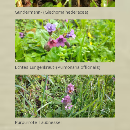
Gundermann- (Glechoma hederacea)
Echtes Lungenkraut-(Pulmonaria officinalis)
Purpurrote Taubnessel