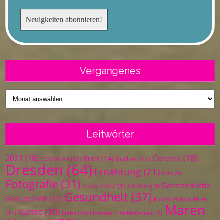
Vergangenes
Vergangenes
Leitwörter
Corona
(18)
2021
(16)
Buch
(14)
Bücher
(12)
Art
(10)
2022
(9)
Dresden
(64)
Ernährung
(21)
Foto
(9)
Fotografie
(31)
Ganzheitliche
Fotos 2022
(12)
Frühling
(9)
Gesundheit
(37)
Gesundheit
(15)
Krankheit
Kinder
(9)
Maren
Kunst
(20)
Malerei
(12)
(11)
Liebe
(10)
Literatur
(10)