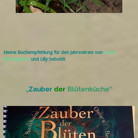
Meine Buchempfehlung für den Jahreskreis von
Diana
Klewinghaus
und Lilly Seboldt
„
Zauber
der
Blütenküche“