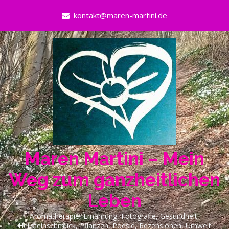
Skip
kontakt@maren-martini.de
to
content
Maren Martini – Mein
Weg zum ganzheitlichen
Leben
Aromatherapie, Ernährung, Fotografie, Gesundheit,
Heilsteinschmuck, Pflanzen, Poesie, Rezensionen, Umwelt