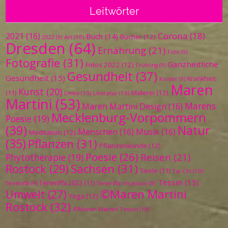
Leitwörter
Corona
(18)
2021
(16)
Buch
(14)
Bücher
(12)
Art
(10)
2022
(9)
Dresden
(64)
Ernährung
(21)
Foto
(9)
Fotografie
(31)
Ganzheitliche
Fotos 2022
(12)
Frühling
(9)
Gesundheit
(37)
Gesundheit
(15)
Krankheit
Kinder
(9)
Maren
Kunst
(20)
Malerei
(12)
(11)
Liebe
(10)
Literatur
(10)
Martini
(53)
Marens
Maren Martini Design
(16)
Mecklenburg-Vorpommern
Poesie
(19)
(39)
Natur
Menschen
(16)
Musik
(16)
Meditation
(12)
(35)
Pflanzen
(31)
Pflanzenkunde
(12)
Poesie
(26)
Reisen
(21)
Phytotherapie
(19)
Sachsen
(31)
Rostock
(29)
Seele
(11)
Tai Chi
(10)
Tessin
(15)
Teneriffa 2023
(11)
Teneriffa
(9)
Teneriffa im Januar
(9)
©Maren Martini
Umwelt
(27)
Yoga
(12)
Rostock
(32)
©Maren Martini Tessin
(10)