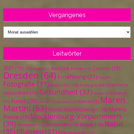
Vergangenes
Vergangenes
Leitwörter
Corona
(18)
2021
(16)
Buch
(14)
Bücher
(12)
Art
(10)
2022
(9)
Dresden
(64)
Ernährung
(21)
Foto
(9)
Fotografie
(31)
Ganzheitliche
Fotos 2022
(12)
Frühling
(9)
Gesundheit
(37)
Gesundheit
(15)
Krankheit
Kinder
(9)
Maren
Kunst
(20)
Malerei
(12)
(11)
Liebe
(10)
Literatur
(10)
Martini
(53)
Marens
Maren Martini Design
(16)
Mecklenburg-Vorpommern
Poesie
(19)
(39)
Natur
Menschen
(16)
Musik
(16)
Meditation
(12)
(35)
Pflanzen
(31)
Pflanzenkunde
(12)