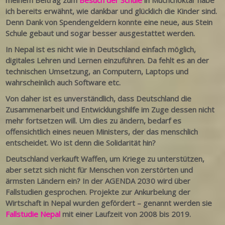
meinem Beitrag zum
Besuch der Schule
in Muchchoktar habe
ich bereits erwähnt, wie dankbar und glücklich die Kinder sind.
Denn Dank von Spendengeldern konnte eine neue, aus Stein
Schule gebaut und sogar besser ausgestattet werden.
In Nepal ist es nicht wie in Deutschland einfach möglich,
digitales Lehren und Lernen einzuführen. Da fehlt es an der
technischen Umsetzung, an Computern, Laptops und
wahrscheinlich auch Software etc.
Von daher ist es unverständlich, dass Deutschland die
Zusammenarbeit und Entwicklungshilfe im Zuge dessen nicht
mehr fortsetzen will. Um dies zu ändern, bedarf es
offensichtlich eines neuen Ministers, der das menschlich
entscheidet. Wo ist denn die Solidarität hin?
Deutschland verkauft Waffen, um Kriege zu unterstützen,
aber setzt sich nicht für Menschen von zerstörten und
ärmsten Ländern ein?
In der AGENDA 2030 wird über
Fallstudien gesprochen.
Projekte zur Ankurbelung der
Wirtschaft in Nepal wurden gefördert – genannt werden sie
Fallstudie Nepal
mit einer Laufzeit von 2008 bis 2019.