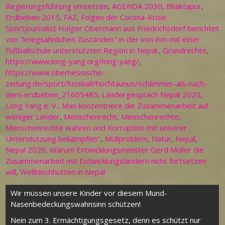
Regierungsführung umsetzen
,
AGENDA 2030
,
Bhaktapur
,
Erdbeben 2015
,
FAZ
,
Folgen der Corona-Krise:
Sportjournalist Holger Obermann aus Friedrichsdorf berichtet
von "kriegsähnlichen Zuständen" in der von ihm mit einer
Fußballschule unterstützten Region in Nepal.
,
Grundrechte
,
https://www.long-yang.org/long-yang/
,
https://www.oberhessische-
zeitung.de/sport/fussball/hochtaunus/schlimmer-als-nach-
dem-erdbeben_21605485
,
Ländergespräch Nepal 2020
,
Long Yang e. V.
,
Man konzentriere die Zusammenarbeit auf
weniger Länder
,
Menschenrecht
,
Menschenrechte
,
Menschenrechte wahren und Korruption mit unserer
Unterstützung bekämpfen“.
,
Müllproblem
,
Natur
,
Nepal
,
Nepal 2020
,
Warum Entwicklungsminister Gerd Müller die
Zusammenarbeit mit Entwicklungsländern nicht fortsetzen
will
,
Wellblechhütten in Nepal
Beitragsnavigation
Wir müssen unsere Kinder vor diesem Mund-
Nasenbedeckungswahnsinn schützen!
Nein zum 3. Ermächtigungsgesetz, denn es schützt nur