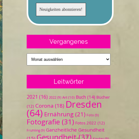
Vergangenes
Vergangenes
Leitwörter
2021
(16)
Buch
(14)
Bücher
Art
(10)
2022
(9)
Dresden
Corona
(18)
(12)
(64)
Ernährung
(21)
Foto
(9)
Fotografie
(31)
Fotos 2022
(12)
Ganzheitliche Gesundheit
Frühling
(9)
Gesundheit
(37)
(15)
Kinder
(9)