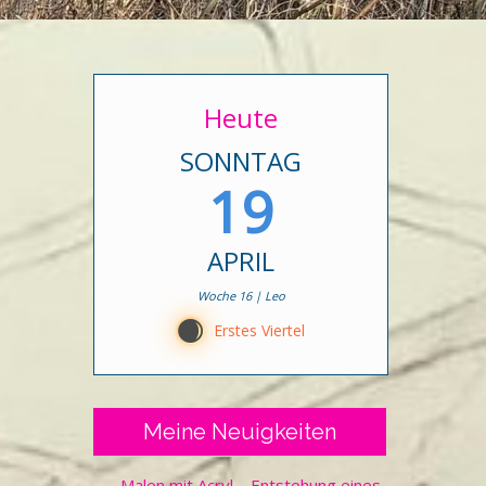
Heute
SONNTAG
19
APRIL
Woche 16 | Leo
C
Erstes Viertel
Meine Neuigkeiten
Malen mit Acryl – Entstehung eines