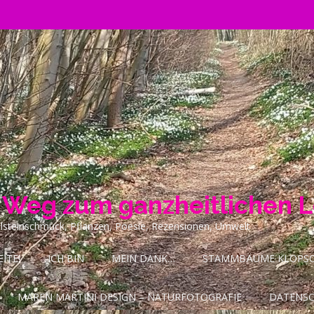
n Weg zum ganzheitlichen 
ilsteinschmuck, Pflanzen, Poesie, Rezensionen, Umwelt
ITE!
ICH BIN
MEIN DANK…
STAMMBÄUME KLOPSCH
MAREN MARTINI DESIGN – NATURFOTOGRAFIE
DATENS