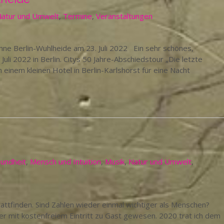
atur und Umwelt
,
Termine
,
Veranstaltungen
hne Berlin-Wuhlheide am 23. Juli 2022 Ein sehr schönes,
li 2022 in Berlin. Citys 50 Jahre-Abschiedstour „Die letzte
 einem kleinen Hotel in Berlin-Karlshorst für eine Nacht
undheit
,
Mensch und Intuition
,
Musik
,
Natur und Umwelt
,
attfinden. Sind Zahlen wieder einmal wichtiger als Menschen?
mmer mit kostenfreiem Eintritt zu Gast gewesen. 2020 trat ich dem