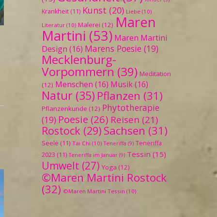
Kunst
(20)
Krankheit
(11)
Liebe
(10)
Maren
Malerei
(12)
Literatur
(10)
Martini
(53)
Maren Martini
Marens Poesie
(19)
Design
(16)
Mecklenburg-
Vorpommern
(39)
Meditation
Menschen
(16)
Musik
(16)
(12)
Natur
(35)
Pflanzen
(31)
Phytotherapie
Pflanzenkunde
(12)
Poesie
(26)
Reisen
(21)
(19)
Sachsen
(31)
Rostock
(29)
Seele
(11)
Teneriffa
Tai Chi
(10)
Teneriffa
(9)
,
Tessin
(15)
2023
(11)
Teneriffa im Januar
(9)
Umwelt
(27)
Yoga
(12)
©Maren Martini Rostock
(32)
©Maren Martini Tessin
(10)