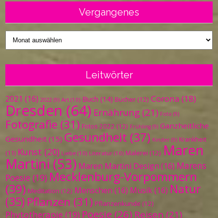
Vergangenes
Vergangenes
Leitwörter
Corona
(18)
2021
(16)
Buch
(14)
Bücher
(12)
Art
(10)
2022
(9)
Dresden
(64)
Ernährung
(21)
Foto
(9)
Fotografie
(31)
Ganzheitliche
Fotos 2022
(12)
Frühling
(9)
Gesundheit
(37)
Gesundheit
(15)
Krankheit
Kinder
(9)
Maren
Kunst
(20)
Malerei
(12)
(11)
Liebe
(10)
Literatur
(10)
Martini
(53)
Marens
Maren Martini Design
(16)
Mecklenburg-Vorpommern
Poesie
(19)
(39)
Natur
Menschen
(16)
Musik
(16)
Meditation
(12)
(35)
Pflanzen
(31)
Pflanzenkunde
(12)
Poesie
(26)
Reisen
(21)
Phytotherapie
(19)