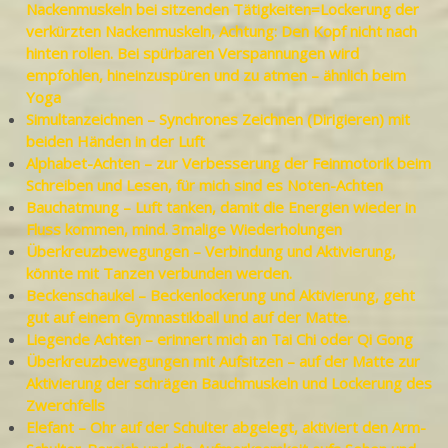
Nackenmuskeln bei sitzenden Tätigkeiten=Lockerung der
verkürzten Nackenmuskeln, Achtung: Den Kopf nicht nach
hinten rollen. Bei spürbaren Verspannungen wird
empfohlen, hineinzuspüren und zu atmen – ähnlich beim
Yoga
Simultanzeichnen – Synchrones Zeichnen (Dirigieren) mit
beiden Händen in der Luft
Alphabet-Achten – zur Verbesserung der Feinmotorik beim
Schreiben und Lesen, für mich sind es Noten-Achten
Bauchatmung – Luft tanken, damit die Energien wieder in
Fluss kommen, mind. 3malige Wiederholungen
Überkreuzbewegungen – Verbindung und Aktivierung,
könnte mit Tanzen verbunden werden.
Beckenschaukel – Beckenlockerung und Aktivierung, geht
gut auf einem Gymnastikball und auf der Matte.
Liegende Achten – erinnert mich an Tai Chi oder Qi Gong
Überkreuzbewegungen mit Aufsitzen – auf der Matte zur
Aktivierung der schrägen Bauchmuskeln und Lockerung des
Zwerchfells
Elefant – Ohr auf der Schulter abgelegt, aktiviert den Arm-