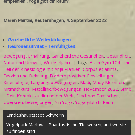
empfehlen „Yoga gibt dir Raum“.
Maren Martini, Reutershagen, 4. September 2022
Ganzheitliche Weiterbildungen
Neurosensitivität – Feinfühligkeit
Bewegung
,
Ernährung
,
Ganzheitliche Gesundheit
,
Gesundheit
,
Natur und Umwelt
,
Wechseljahre
| Tags:
Brain Gym 104 - ein
Teil der Kinesiologie mit Anja Planken
,
Corpus et anima
,
Faszien und Dehnung
,
Fördern positiver Einstellungen
,
Kinesiologie
,
Längungsbewegungen
,
Madi
,
Mady Morrison
,
Mitmachkurs
,
Mittellinienbewegungen
,
November 2022
,
Sinne
- Dein Kontakt zu dir und der Welt
,
Skadi van Paasschen
,
Überkreuzbewegungen
,
Yin Yoga
,
Yoga gibt dir Raum
Beitragsnavigation
Landeshauptstadt Schwerin
Vogelpark Marlow – Phantastische Tierwesen, und wo sie
zu finden sind