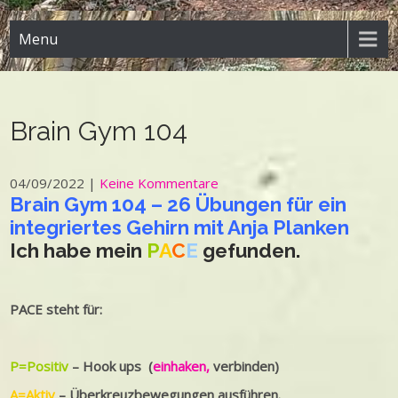
Menu
Brain Gym 104
04/09/2022
|
Keine Kommentare
Brain Gym 104 – 26 Übungen für ein
integriertes Gehirn mit Anja Planken
Ich habe mein
P
A
C
E
gefunden.
PACE steht für:
P=Positiv
– Hook ups (
einhaken,
verbinden)
A=Aktiv
– Überkreuzbewegungen ausführen.