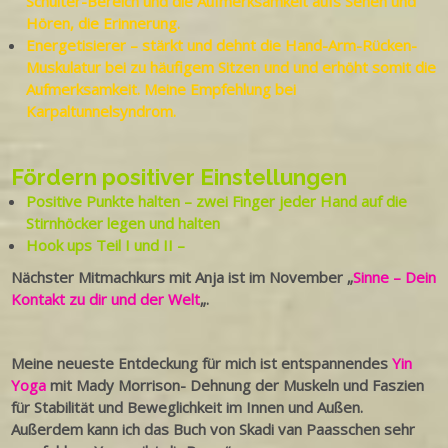
Schulter-Bereich und die Aufmerksamkeit aufs Sehen und
Hören, die Erinnerung.
Energetisierer – stärkt und dehnt die Hand-Arm-Rücken-
Muskulatur bei zu häufigem Sitzen und und erhöht somit die
Aufmerksamkeit. Meine Empfehlung bei
Karpaltunnelsyndrom.
Fördern positiver Einstellungen
Positive Punkte halten – zwei Finger jeder Hand auf die
Stirnhöcker legen und halten
Hook ups Teil I und II –
Nächster Mitmachkurs mit Anja ist im November „
Sinne – Dein
Kontakt zu dir und der Welt
„.
Meine neueste Entdeckung für mich ist entspannendes
Yin
Yoga
mit Mady Morrison- Dehnung der Muskeln und Faszien
für Stabilität und Beweglichkeit im Innen und Außen.
Außerdem kann ich das Buch von Skadi van Paasschen sehr