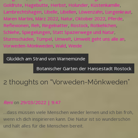
Goldrute
,
Hagebutte
,
Herbst
,
Holunder
,
Küstenkamille
,
Lambrechtshagen
,
Libelle
,
Libellen
,
Löwenzahn
,
Lungenkraut
,
Maren Martini
,
März 2022
,
Natur
,
Oktober 2022
,
Pferde
,
Reflexionen
,
Reh
,
Ringelnatter
,
Rostock
,
Rotkehlchen
,
Schlehe
,
Spiegelungen
,
Statt Spazierwege und Natur
,
Sturmschäden
,
Tümpel
,
Umwelt
,
Umwelt geht uns alle an
,
Vorweden-Mönkweden
,
Wald
,
Weide
Beitragsnavigation
Glücklich am Strand von Warnemünde
Botanischer Garten der Hansestadt Rostock
2 thoughts on “
Vorweden-Mönkweden
”
Reni
on
29/03/2022 | 9:47
…dass müssen viele Menschen wieder lernen und ich bin froh,
wenn ich dich inspirieren kann. Die Natur ist so wunderschön
und hält alles für die Menschen bereit.