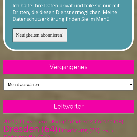
Ich halte Ihre Daten privat und teile sie nur mit
Dritten, die diesen Dienst ermöglichen. Meine
Datenschutzerklärung finden Sie im Menü.
Vergangenes
Vergangenes
Leitwörter
Corona
(18)
2021
(16)
Buch
(14)
Bücher
(12)
Art
(10)
2022
(9)
Dresden
(64)
Ernährung
(21)
Foto
(9)