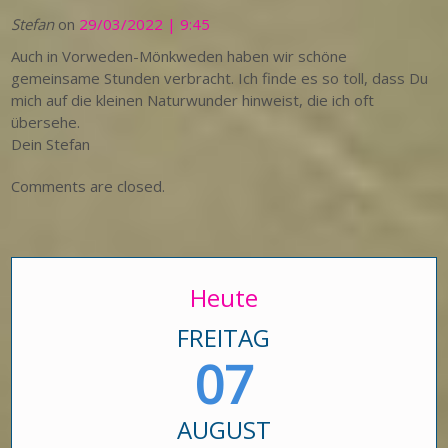
Stefan
on
29/03/2022 | 9:45
Auch in Vorweden-Mönkweden haben wir schöne
gemeinsame Stunden verbracht. Ich finde es so toll, dass Du
mich auf die kleinen Naturwunder hinweist, die ich oft
übersehe.
Dein Stefan
Comments are closed.
Heute
FREITAG
07
AUGUST