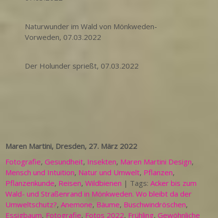
Naturwunder im Wald von Mönkweden-
Vorweden, 07.03.2022
Der Holunder sprießt, 07.03.2022
Maren Martini, Dresden, 27. März 2022
Fotografie
,
Gesundheit
,
Insekten
,
Maren Martini Design
,
Mensch und Intuition
,
Natur und Umwelt
,
Pflanzen
,
Pflanzenkunde
,
Reisen
,
Wildbienen
| Tags:
Acker bis zum
Wald- und Straßenrand in Mönkweden. Wo bleibt da der
Umweltschutz?
,
Anemone
,
Bäume
,
Buschwindröschen
,
Essigbaum
,
Fotografie
,
Fotos 2022
,
Frühling
,
Gewöhnliche