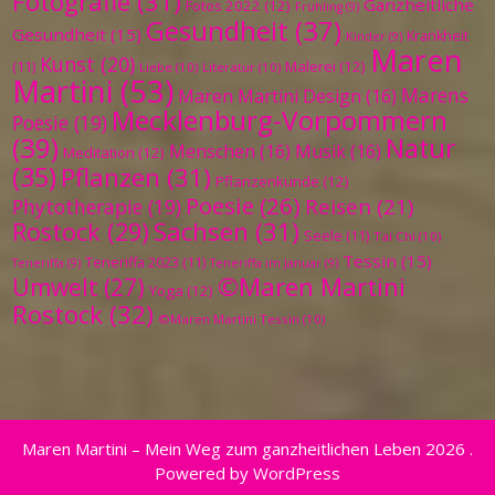
Fotografie
(31)
Ganzheitliche
Fotos 2022
(12)
Frühling
(9)
Gesundheit
(37)
Gesundheit
(15)
Krankheit
Kinder
(9)
Maren
Kunst
(20)
Malerei
(12)
(11)
Liebe
(10)
Literatur
(10)
Martini
(53)
Marens
Maren Martini Design
(16)
Mecklenburg-Vorpommern
Poesie
(19)
(39)
Natur
Menschen
(16)
Musik
(16)
Meditation
(12)
(35)
Pflanzen
(31)
Pflanzenkunde
(12)
Poesie
(26)
Reisen
(21)
Phytotherapie
(19)
Sachsen
(31)
Rostock
(29)
Seele
(11)
Tai Chi
(10)
Tessin
(15)
Teneriffa 2023
(11)
Teneriffa
(9)
Teneriffa im Januar
(9)
©Maren Martini
Umwelt
(27)
Yoga
(12)
Rostock
(32)
©Maren Martini Tessin
(10)
Maren Martini – Mein Weg zum ganzheitlichen Leben 2026 .
Powered by WordPress