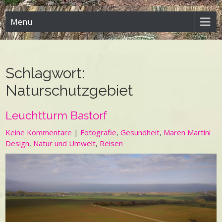
Menu
Schlagwort:
Naturschutzgebiet
Leuchtturm Bastorf
Keine Kommentare
|
Fotografie
,
Gesundheit
,
Maren Martini
Design
,
Natur und Umwelt
,
Reisen