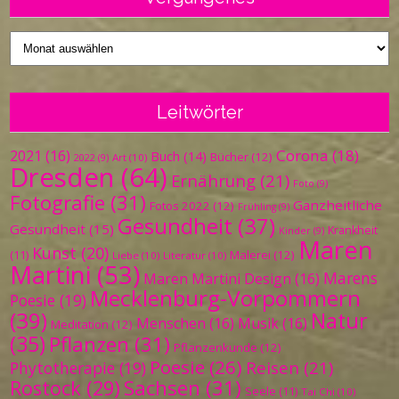
Vergangenes
Leitwörter
Corona
(18)
2021
(16)
Buch
(14)
Bücher
(12)
Art
(10)
2022
(9)
Dresden
(64)
Ernährung
(21)
Foto
(9)
Fotografie
(31)
Ganzheitliche
Fotos 2022
(12)
Frühling
(9)
Gesundheit
(37)
Gesundheit
(15)
Krankheit
Kinder
(9)
Maren
Kunst
(20)
Malerei
(12)
(11)
Liebe
(10)
Literatur
(10)
Martini
(53)
Marens
Maren Martini Design
(16)
Mecklenburg-Vorpommern
Poesie
(19)
(39)
Natur
Menschen
(16)
Musik
(16)
Meditation
(12)
(35)
Pflanzen
(31)
Pflanzenkunde
(12)
Poesie
(26)
Reisen
(21)
Phytotherapie
(19)
Sachsen
(31)
Rostock
(29)
Seele
(11)
Tai Chi
(10)