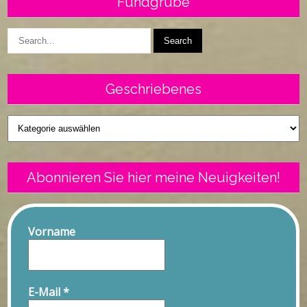
Fundgrube
Geschriebenes
Geschriebenes
Abonnieren Sie hier meine Neuigkeiten!
Vorname
E-Mail
*