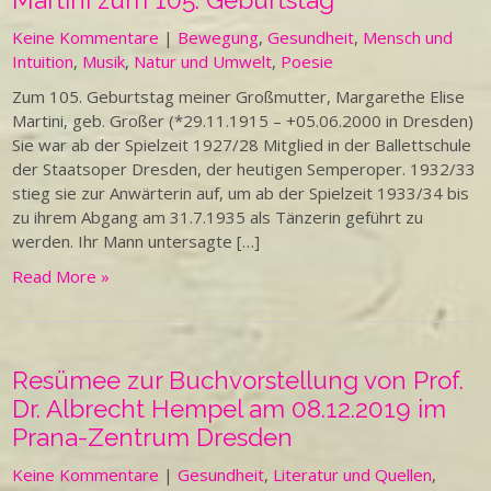
Martini zum 105. Geburtstag
Keine Kommentare
|
Bewegung
,
Gesundheit
,
Mensch und
Intuition
,
Musik
,
Natur und Umwelt
,
Poesie
Zum 105. Geburtstag meiner Großmutter, Margarethe Elise
Martini, geb. Großer (*29.11.1915 – +05.06.2000 in Dresden)
Sie war ab der Spielzeit 1927/28 Mitglied in der Ballettschule
der Staatsoper Dresden, der heutigen Semperoper. 1932/33
stieg sie zur Anwärterin auf, um ab der Spielzeit 1933/34 bis
zu ihrem Abgang am 31.7.1935 als Tänzerin geführt zu
werden. Ihr Mann untersagte […]
Read More »
Resümee zur Buchvorstellung von Prof.
Dr. Albrecht Hempel am 08.12.2019 im
Prana-Zentrum Dresden
Keine Kommentare
|
Gesundheit
,
Literatur und Quellen
,