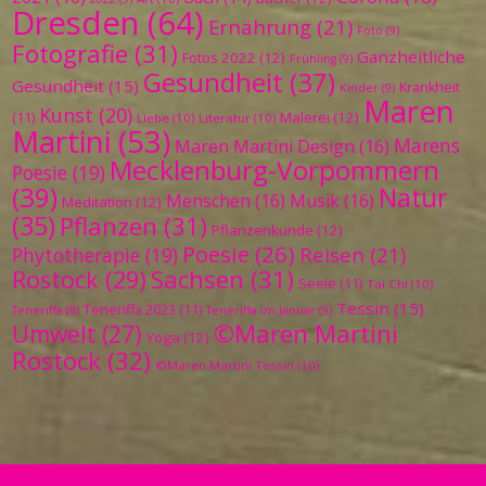
Dresden
(64)
Ernährung
(21)
Foto
(9)
Fotografie
(31)
Ganzheitliche
Fotos 2022
(12)
Frühling
(9)
Gesundheit
(37)
Gesundheit
(15)
Krankheit
Kinder
(9)
Maren
Kunst
(20)
Malerei
(12)
(11)
Liebe
(10)
Literatur
(10)
Martini
(53)
Marens
Maren Martini Design
(16)
Mecklenburg-Vorpommern
Poesie
(19)
(39)
Natur
Menschen
(16)
Musik
(16)
Meditation
(12)
(35)
Pflanzen
(31)
Pflanzenkunde
(12)
Poesie
(26)
Reisen
(21)
Phytotherapie
(19)
Sachsen
(31)
Rostock
(29)
Seele
(11)
Tai Chi
(10)
Tessin
(15)
Teneriffa 2023
(11)
Teneriffa
(9)
Teneriffa im Januar
(9)
©Maren Martini
Umwelt
(27)
Yoga
(12)
Rostock
(32)
©Maren Martini Tessin
(10)