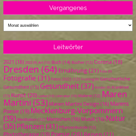
Vergangenes
Vergangenes
Leitwörter
Corona
(18)
2021
(16)
Buch
(14)
Bücher
(12)
Art
(10)
2022
(9)
Dresden
(64)
Ernährung
(21)
Foto
(9)
Fotografie
(31)
Ganzheitliche
Fotos 2022
(12)
Frühling
(9)
Gesundheit
(37)
Gesundheit
(15)
Krankheit
Kinder
(9)
Maren
Kunst
(20)
Malerei
(12)
(11)
Liebe
(10)
Literatur
(10)
Martini
(53)
Marens
Maren Martini Design
(16)
Mecklenburg-Vorpommern
Poesie
(19)
(39)
Natur
Menschen
(16)
Musik
(16)
Meditation
(12)
(35)
Pflanzen
(31)
Pflanzenkunde
(12)
Poesie
(26)
Reisen
(21)
Phytotherapie
(19)