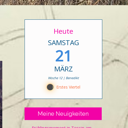
Heute
SAMSTAG
21
MÄRZ
Woche 12 | Benedikt
B
Erstes Viertel
Meine Neuigkeiten
Frühlingsmoment in Tessin am