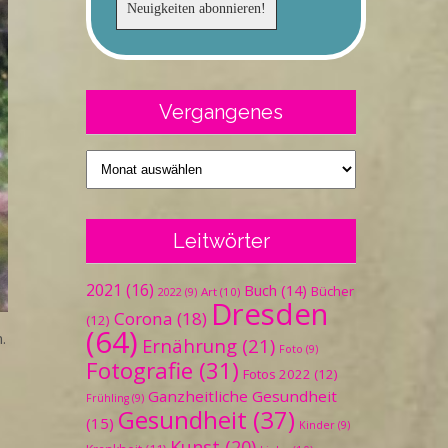
Vergangenes
Vergangenes
Leitwörter
2021
(16)
Buch
(14)
Bücher
Art
(10)
2022
(9)
Dresden
Corona
(18)
(12)
(64)
.
Ernährung
(21)
Foto
(9)
Fotografie
(31)
Fotos 2022
(12)
Ganzheitliche Gesundheit
Frühling
(9)
Gesundheit
(37)
(15)
Kinder
(9)
Kunst
(20)