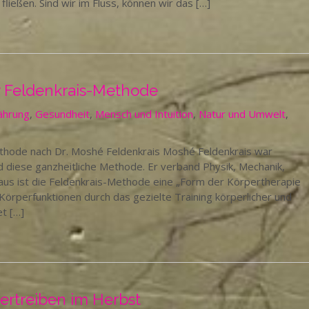
ließen. Sind wir im Fluss, können wir das […]
r Feldenkrais-Methode
ährung
,
Gesundheit
,
Mensch und Intuition
,
Natur und Umwelt
,
ethode nach Dr. Moshé Feldenkrais Moshé Feldenkrais war
nd diese ganzheitliche Methode. Er verband Physik, Mechanik,
aus ist die Feldenkrais-Methode eine „Form der Körpertherapie
perfunktionen durch das gezielte Training körperlicher und
et […]
ertreiben im Herbst