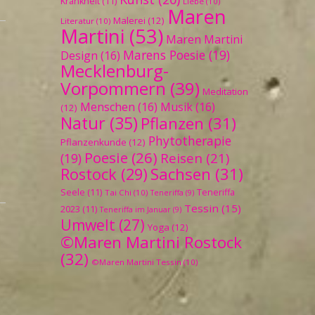
Krankheit
(11)
Liebe
(10)
Maren
Malerei
(12)
Literatur
(10)
Martini
(53)
Maren Martini
Marens Poesie
(19)
Design
(16)
Mecklenburg-
Vorpommern
(39)
Meditation
Menschen
(16)
Musik
(16)
(12)
Natur
(35)
Pflanzen
(31)
Phytotherapie
Pflanzenkunde
(12)
Poesie
(26)
Reisen
(21)
(19)
Sachsen
(31)
Rostock
(29)
Seele
(11)
Teneriffa
Tai Chi
(10)
Teneriffa
(9)
Tessin
(15)
2023
(11)
Teneriffa im Januar
(9)
Umwelt
(27)
Yoga
(12)
©Maren Martini Rostock
(32)
©Maren Martini Tessin
(10)