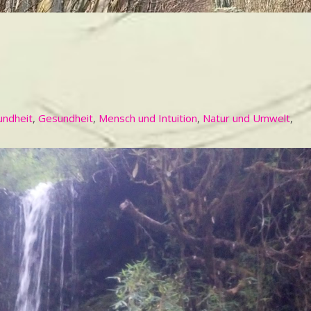
undheit
,
Gesundheit
,
Mensch und Intuition
,
Natur und Umwelt
,