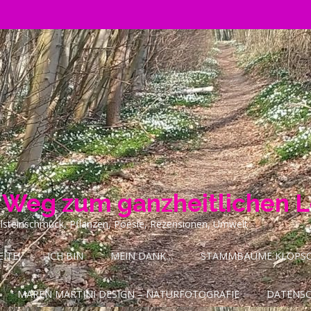
n Weg zum ganzheitlichen 
ilsteinschmuck, Pflanzen, Poesie, Rezensionen, Umwelt
ITE!
ICH BIN
MEIN DANK…
STAMMBÄUME KLOPSCH
MAREN MARTINI DESIGN – NATURFOTOGRAFIE
DATENS