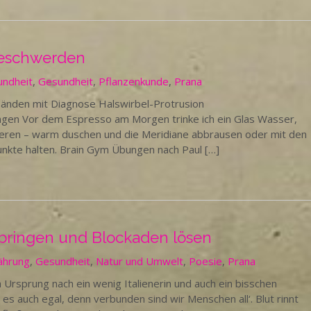
Beschwerden
undheit
,
Gesundheit
,
Pflanzenkunde
,
Prana
Händen mit Diagnose Halswirbel-Protrusion
gen Vor dem Espresso am Morgen trinke ich ein Glas Wasser,
vieren – warm duschen und die Meridiane abbrausen oder mit den
unkte halten. Brain Gym Übungen nach Paul […]
s bringen und Blockaden lösen
ährung
,
Gesundheit
,
Natur und Umwelt
,
Poesie
,
Prana
 Ursprung nach ein wenig Italienerin und auch ein bisschen
ist es auch egal, denn verbunden sind wir Menschen all‘. Blut rinnt