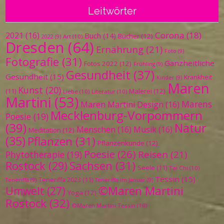
Leitwörter
Corona
(18)
2021
(16)
Buch
(14)
Bücher
(12)
Art
(10)
2022
(9)
Dresden
(64)
Ernährung
(21)
Foto
(9)
Fotografie
(31)
Ganzheitliche
Fotos 2022
(12)
Frühling
(9)
Gesundheit
(37)
Gesundheit
(15)
Krankheit
Kinder
(9)
Maren
Kunst
(20)
Malerei
(12)
(11)
Liebe
(10)
Literatur
(10)
Martini
(53)
Marens
Maren Martini Design
(16)
Mecklenburg-Vorpommern
Poesie
(19)
(39)
Natur
Menschen
(16)
Musik
(16)
Meditation
(12)
(35)
Pflanzen
(31)
Pflanzenkunde
(12)
Poesie
(26)
Reisen
(21)
Phytotherapie
(19)
Sachsen
(31)
Rostock
(29)
Seele
(11)
Tai Chi
(10)
Tessin
(15)
Teneriffa 2023
(11)
Teneriffa
(9)
Teneriffa im Januar
(9)
©Maren Martini
Umwelt
(27)
Yoga
(12)
Rostock
(32)
©Maren Martini Tessin
(10)