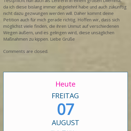
Testpflicht nun auch als Lehrerin in einem großen Dilemma,
da ich diese bislang immer abgelehnt habe und auch zukünftig
nicht dazu gezwungen werden will. Daher kommt deine
Petition auch für mich gerade richtig. Hoffen wir, dass sich
möglichst viele finden, die ihren Unmut auf verschiedenen
Wegen äußern, und es gelingen wird, diese unsäglichen
Maßnahmen zu kippen. Liebe Grüße
Comments are closed.
Heute
FREITAG
07
AUGUST