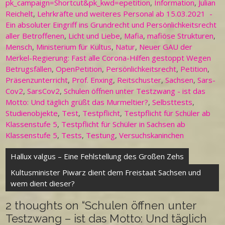
pk_campaign=Shortcut&pk_kwd=epetition
,
Information
,
Julian
Reichelt
,
Lehrkräfte und weiteres Personal ab 15.03.2021 -
Ein absoluter Eingriff ins Grundrecht und Persönlichkeitsrecht
aller Betroffenen
,
Licht und Liebe
,
Mafia
,
mafiöse Strukturen
,
Mensch
,
Ministerium für Kultus
,
Natur
,
Neuer GAU der
Merkel-Regierung: Fast alle Corona-Hilfen gestoppt Wegen
Betrugsfällen
,
OpenPetition
,
Persönlichkeitsrecht
,
Petition
,
Präsenzunterricht
,
Prof. Enxing
,
Reitschuster
,
Sachsen
,
Sars-
Cov2
,
SarsCov2
,
Schulen öffnen unter Testzwang - ist das
Motto: Und täglich grüßt das Murmeltier?
,
Selbsttests
,
Studienobjekte
,
Test
,
Testpflicht
,
Testpflicht für Schüler ab
Klassenstufe 5
,
Testpflicht für Schüler in Sachsen ab
Klassenstufe 5
,
Tests
,
Testung
,
Versuchskaninchen
Beitragsnavigation
Hallux valgus – Eine Fehlstellung des Großen Zehs
Kultusminister Piwarz dient dem Freistaat Sachsen und
wem dient dieser?
2 thoughts on “
Schulen öffnen unter
Testzwang – ist das Motto: Und täglich