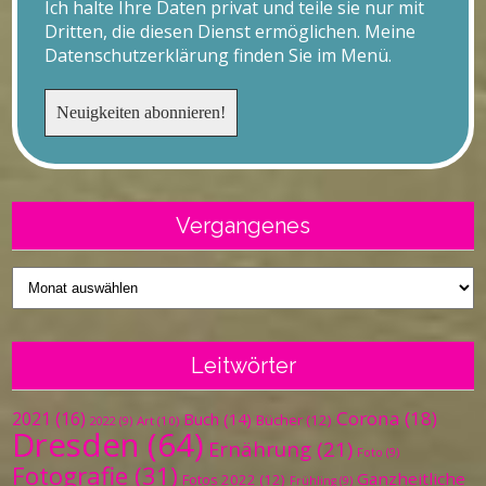
Ich halte Ihre Daten privat und teile sie nur mit
Dritten, die diesen Dienst ermöglichen. Meine
Datenschutzerklärung finden Sie im Menü.
Vergangenes
Vergangenes
Leitwörter
Corona
(18)
2021
(16)
Buch
(14)
Bücher
(12)
Art
(10)
2022
(9)
Dresden
(64)
Ernährung
(21)
Foto
(9)
Fotografie
(31)
Ganzheitliche
Fotos 2022
(12)
Frühling
(9)