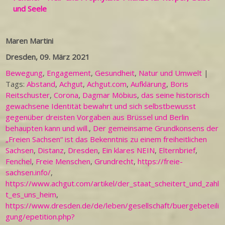
und Seele
Maren Martini
Dresden, 09. März 2021
Bewegung
,
Engagement
,
Gesundheit
,
Natur und Umwelt
|
Tags:
Abstand
,
Achgut
,
Achgut.com
,
Aufklärung
,
Boris
Reitschuster
,
Corona
,
Dagmar Möbius
,
das seine historisch
gewachsene Identität bewahrt und sich selbstbewusst
gegenüber dreisten Vorgaben aus Brüssel und Berlin
behaupten kann und will.
,
Der gemeinsame Grundkonsens der
„Freien Sachsen“ ist das Bekenntnis zu einem freiheitlichen
Sachsen
,
Distanz
,
Dresden
,
Ein klares NEIN
,
Elternbrief
,
Fenchel
,
Freie Menschen
,
Grundrecht
,
https://freie-
sachsen.info/
,
https://www.achgut.com/artikel/der_staat_scheitert_und_zahl
t_es_uns_heim
,
https://www.dresden.de/de/leben/gesellschaft/buergebeteili
gung/epetition.php?