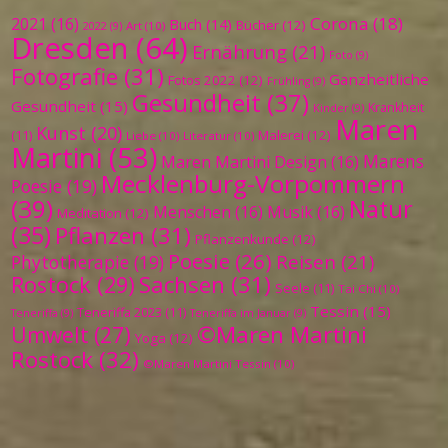
Corona
(18)
2021
(16)
Buch
(14)
Bücher
(12)
Art
(10)
2022
(9)
Dresden
(64)
Ernährung
(21)
Foto
(9)
Fotografie
(31)
Ganzheitliche
Fotos 2022
(12)
Frühling
(9)
Gesundheit
(37)
Gesundheit
(15)
Krankheit
Kinder
(9)
Maren
Kunst
(20)
Malerei
(12)
(11)
Liebe
(10)
Literatur
(10)
Martini
(53)
Marens
Maren Martini Design
(16)
Mecklenburg-Vorpommern
Poesie
(19)
(39)
Natur
Menschen
(16)
Musik
(16)
Meditation
(12)
(35)
Pflanzen
(31)
Pflanzenkunde
(12)
Poesie
(26)
Reisen
(21)
Phytotherapie
(19)
Sachsen
(31)
Rostock
(29)
Seele
(11)
Tai Chi
(10)
Tessin
(15)
Teneriffa 2023
(11)
Teneriffa
(9)
Teneriffa im Januar
(9)
©Maren Martini
Umwelt
(27)
Yoga
(12)
Rostock
(32)
©Maren Martini Tessin
(10)