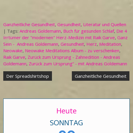
Ganzheitliche Gesundheit
,
Gesundheit
,
Literatur und Quellen
| Tags:
Andreas Goldemann
,
Buch für gesunden Schlaf
,
Die 4
Irrtümer der "modernen" Herz-Medizin mit Raik Garve
,
Ganz
Sein - Andreas Goldemann
,
Gesundheit
,
Herz
,
Meditation
,
Neowake
,
Neowake Meditations Album - zu verschenken
,
Raik Garve
,
Zurück zum Ursprung - Zahnedition - Andreas
Goldemann
,
Zurück zum Ursprung“ - mit Andreas Goldemann
Beitragsnavigation
Der Spreadshirtshop
Ganzheitliche Gesundheit
Heute
SONNTAG