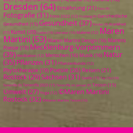
2022
(9)
Dresden
(64)
Ernährung
(21)
Foto
(9)
Fotografie
(31)
Ganzheitliche
Fotos 2022
(12)
Frühling
(9)
Gesundheit
(37)
Gesundheit
(15)
Krankheit
Kinder
(9)
Maren
Kunst
(20)
Malerei
(12)
(11)
Liebe
(10)
Literatur
(10)
Martini
(53)
Marens
Maren Martini Design
(16)
Mecklenburg-Vorpommern
Poesie
(19)
(39)
Natur
Menschen
(16)
Musik
(16)
Meditation
(12)
(35)
Pflanzen
(31)
Pflanzenkunde
(12)
Poesie
(26)
Reisen
(21)
Phytotherapie
(19)
Sachsen
(31)
Rostock
(29)
Seele
(11)
Tai Chi
(10)
Tessin
(15)
Teneriffa 2023
(11)
Teneriffa
(9)
Teneriffa im Januar
(9)
©Maren Martini
Umwelt
(27)
Yoga
(12)
Rostock
(32)
©Maren Martini Tessin
(10)