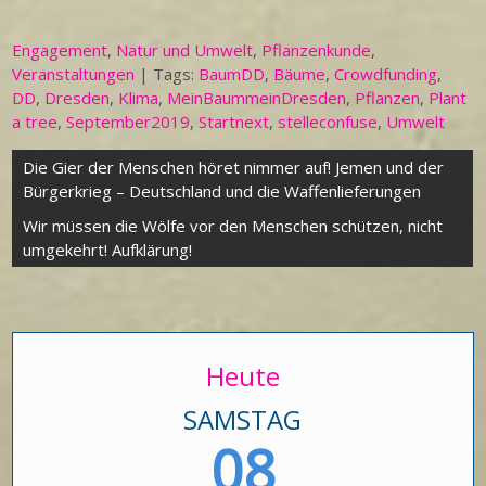
Engagement
,
Natur und Umwelt
,
Pflanzenkunde
,
Veranstaltungen
| Tags:
BaumDD
,
Bäume
,
Crowdfunding
,
DD
,
Dresden
,
Klima
,
MeinBaummeinDresden
,
Pflanzen
,
Plant
a tree
,
September2019
,
Startnext
,
stelleconfuse
,
Umwelt
Beitragsnavigation
Die Gier der Menschen höret nimmer auf! Jemen und der
Bürgerkrieg – Deutschland und die Waffenlieferungen
Wir müssen die Wölfe vor den Menschen schützen, nicht
umgekehrt! Aufklärung!
Heute
SAMSTAG
08