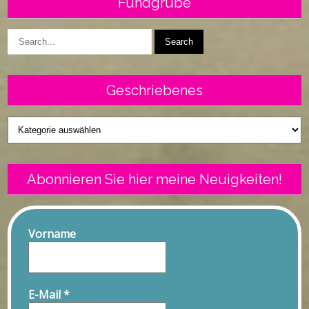
Fundgrube
Geschriebenes
Geschriebenes
Abonnieren Sie hier meine Neuigkeiten!
Vorname
E-Mail
*