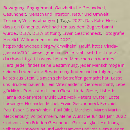
Bewegung
,
Engagement
,
Ganzheitliche Gesundheit
,
Gesundheit
,
Mensch und Intuition
,
Natur und Umwelt
,
Termine
,
Veranstaltungen
| Tags:
2022
,
Das Kalte Herz
,
dass ein Blinder zu Weihnachten aus dem Zug verbannt
wurde.
,
DEFA
,
DEFA-Stiftung
,
Erwin Geschonneck
,
Fotografie
,
Herzlich Willkommen im Jahr 2022!
,
https://de.wikipedia.org/wiki/Wilhelm_Hauff
,
https://linda-
giese.de/354-diese-geheimnisvolle-kraft-setzt-sich-jetzt-
durch-wichtig/
,
Ich wünsche allen Menschen ein warmes
Herz
,
Jeder findet seine Bestimmung
,
Jeder Mensch möge in
seinem Leben seine Bestimmung finden und ihr folgen.
,
kein
kaltes aus Stein. Da mich sehr betroffen gemacht hat
,
Lasst
uns Brücken bauen für ein Miteinander in Gemeinschaft!
,
Lebe
glücklich - Podcast mit Linda Giese
,
Linda Giese
,
Lisbeth:
Hanna Rucker Peter Munk: Lutz Moik Peters Mutter: Lotte
Loebinger Holländer-Michel: Erwin Geschonneck Ezechiel:
Paul Esser Glasmännlein: Paul Bildt
,
Märchen
,
Maren Martini
,
Mecklenburg-Vorpommern
,
Meine Wünsche für das Jahr 2022
sind vor allem Frieden Gesundheit Glückseligkeit Hoffnung
Selbstverantwortung und -achtsamkeit und vor allem wieder