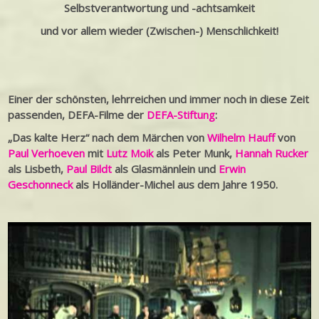
Selbstverantwortung und -achtsamkeit
und vor allem wieder (Zwischen-) Menschlichkeit!
Einer der schönsten, lehrreichen und immer noch in diese Zeit
passenden, DEFA-Filme der
DEFA-Stiftung
:
„Das kalte Herz“ nach dem Märchen von
Wilhelm Hauff
von
Paul Verhoeven
mit
Lutz Moik
als Peter Munk,
Hannah Rucker
als Lisbeth,
Paul Bildt
als Glasmännlein und
Erwin
Geschonneck
als Holländer-Michel aus dem Jahre 1950.