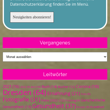
Datenschutzerklärung finden Sie im Menü.
Vergangenes
Vergangenes
Leitwörter
Corona
(18)
2021
(16)
Buch
(14)
Bücher
(12)
Art
(10)
2022
(9)
Dresden
(64)
Ernährung
(21)
Foto
(9)
Fotografie
(31)
Ganzheitliche
Fotos 2022
(12)
Frühling
(9)
Gesundheit
(37)
Gesundheit
(15)
Krankheit
Kinder
(9)