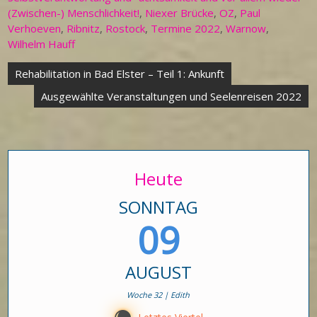
(Zwischen-) Menschlichkeit!
,
Niexer Brücke
,
OZ
,
Paul
Verhoeven
,
Ribnitz
,
Rostock
,
Termine 2022
,
Warnow
,
Wilhelm Hauff
Beitragsnavigation
Rehabilitation in Bad Elster – Teil 1: Ankunft
Ausgewählte Veranstaltungen und Seelenreisen 2022
Heute
SONNTAG
09
AUGUST
Woche 32 | Edith