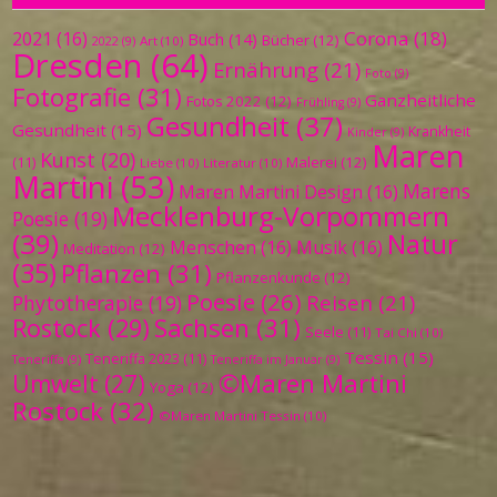
Corona
(18)
2021
(16)
Buch
(14)
Bücher
(12)
Art
(10)
2022
(9)
Dresden
(64)
Ernährung
(21)
Foto
(9)
Fotografie
(31)
Ganzheitliche
Fotos 2022
(12)
Frühling
(9)
Gesundheit
(37)
Gesundheit
(15)
Krankheit
Kinder
(9)
Maren
Kunst
(20)
Malerei
(12)
(11)
Liebe
(10)
Literatur
(10)
Martini
(53)
Marens
Maren Martini Design
(16)
Mecklenburg-Vorpommern
Poesie
(19)
(39)
Natur
Menschen
(16)
Musik
(16)
Meditation
(12)
(35)
Pflanzen
(31)
Pflanzenkunde
(12)
Poesie
(26)
Reisen
(21)
Phytotherapie
(19)
Sachsen
(31)
Rostock
(29)
Seele
(11)
Tai Chi
(10)
Tessin
(15)
Teneriffa 2023
(11)
Teneriffa
(9)
Teneriffa im Januar
(9)
©Maren Martini
Umwelt
(27)
Yoga
(12)
Rostock
(32)
©Maren Martini Tessin
(10)