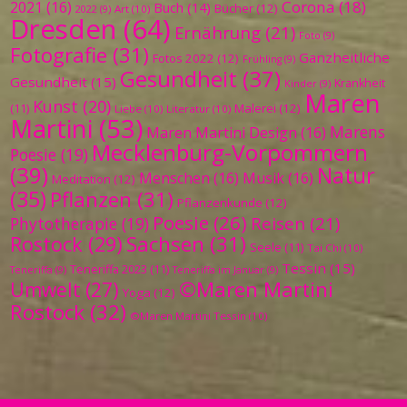
Corona
(18)
2021
(16)
Buch
(14)
Bücher
(12)
Art
(10)
2022
(9)
Dresden
(64)
Ernährung
(21)
Foto
(9)
Fotografie
(31)
Ganzheitliche
Fotos 2022
(12)
Frühling
(9)
Gesundheit
(37)
Gesundheit
(15)
Krankheit
Kinder
(9)
Maren
Kunst
(20)
Malerei
(12)
(11)
Liebe
(10)
Literatur
(10)
Martini
(53)
Marens
Maren Martini Design
(16)
Mecklenburg-Vorpommern
Poesie
(19)
(39)
Natur
Menschen
(16)
Musik
(16)
Meditation
(12)
(35)
Pflanzen
(31)
Pflanzenkunde
(12)
Poesie
(26)
Reisen
(21)
Phytotherapie
(19)
Sachsen
(31)
Rostock
(29)
Seele
(11)
Tai Chi
(10)
Tessin
(15)
Teneriffa 2023
(11)
Teneriffa
(9)
Teneriffa im Januar
(9)
©Maren Martini
Umwelt
(27)
Yoga
(12)
Rostock
(32)
©Maren Martini Tessin
(10)