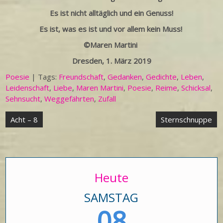
Es ist nicht alltäglich und ein Genuss!
Es ist, was es ist und vor allem kein Muss!
©Maren Martini
Dresden, 1. März 2019
Poesie
| Tags:
Freundschaft
,
Gedanken
,
Gedichte
,
Leben
,
Leidenschaft
,
Liebe
,
Maren Martini
,
Poesie
,
Reime
,
Schicksal
,
Sehnsucht
,
Weggefährten
,
Zufall
Beitragsnavigation
Acht – 8
Sternschnuppe
Heute
SAMSTAG
08