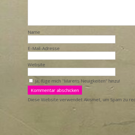
Name
E-Mail-Adresse
Website
Ja, füge mich "Marens Neuigkeiten" hinzu!
Diese Website verwendet Akismet, um Spam zu re