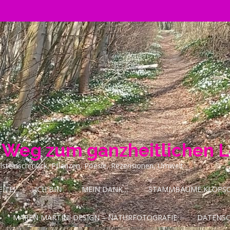
n Weg zum ganzheitlichen 
ilsteinschmuck, Pflanzen, Poesie, Rezensionen, Umwelt
ITE!
ICH BIN
MEIN DANK…
STAMMBÄUME KLOPSCH
MAREN MARTINI DESIGN – NATURFOTOGRAFIE
DATENS