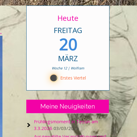
Heute
FREITAG
→
20
MÄRZ
Woche 12 | Wolfram
B
Erstes Viertel
Meine Neuigkeiten
Frühlingsmoment in Tessin am
3.3.2026
03/03/2026
Ausgewählte Veranstaltungen und