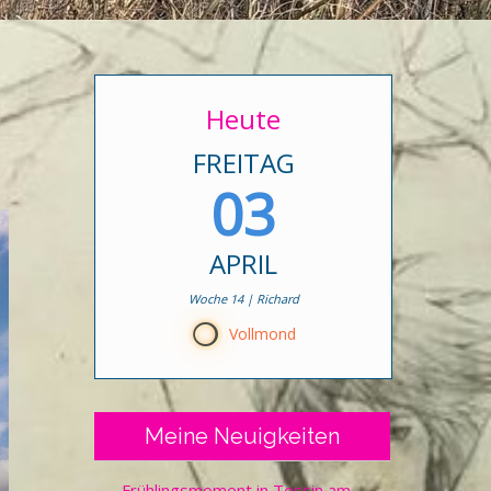
Heute
FREITAG
03
APRIL
Woche 14 | Richard
N
Vollmond
Meine Neuigkeiten
Frühlingsmoment in Tessin am