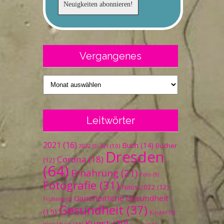
Vergangenes
Vergangenes
Leitwörter
2021
(16)
Buch
(14)
Bücher
Art
(10)
2022
(9)
Dresden
Corona
(18)
(12)
(64)
Ernährung
(21)
Foto
(9)
Fotografie
(31)
Fotos 2022
(12)
Ganzheitliche Gesundheit
Frühling
(9)
Gesundheit
(37)
(15)
Kinder
(9)
Kunst
(20)