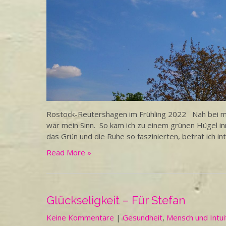
Rostock-Reutershagen im Frühling 2022 Nah bei mir
war mein Sinn. So kam ich zu einem grünen Hügel in
das Grün und die Ruhe so faszinierten, betrat ich int
Read More »
Glückseligkeit – Für Stefan
Keine Kommentare
|
Gesundheit
,
Mensch und Intui