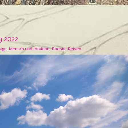
g 2022
sign
,
Mensch und Intuition
,
Poesie
,
Reisen