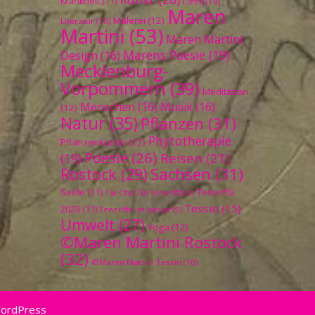
Krankheit
(11)
Liebe
(10)
Maren
Malerei
(12)
Literatur
(10)
Martini
(53)
Maren Martini
Marens Poesie
(19)
Design
(16)
Mecklenburg-
Vorpommern
(39)
Meditation
Menschen
(16)
Musik
(16)
(12)
Natur
(35)
Pflanzen
(31)
Phytotherapie
Pflanzenkunde
(12)
Poesie
(26)
Reisen
(21)
(19)
Sachsen
(31)
Rostock
(29)
Seele
(11)
Teneriffa
Tai Chi
(10)
Teneriffa
(9)
Tessin
(15)
2023
(11)
Teneriffa im Januar
(9)
Umwelt
(27)
Yoga
(12)
©Maren Martini Rostock
(32)
©Maren Martini Tessin
(10)
WordPress