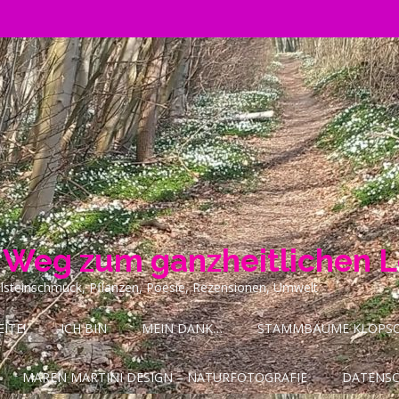
n Weg zum ganzheitlichen 
ilsteinschmuck, Pflanzen, Poesie, Rezensionen, Umwelt
ITE!
ICH BIN
MEIN DANK…
STAMMBÄUME KLOPSCH
MAREN MARTINI DESIGN – NATURFOTOGRAFIE
DATENS